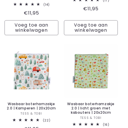
17
(17)
totaal
14
(14)
Normale
€11,95
aantal
totaal
Normale
€11,95
recensies
aantal
prijs
recensies
prijs
Voeg toe aan
Voeg toe aan
winkelwagen
winkelwagen
Wasbaar boterhamzakje
Wasbaar boterhamzakje
2.0 | Kamperen | 20x20cm
2.0 | licht groen met
kabouters | 20x20cm
Verkoper:
TESS & TOBI
Verkoper:
TESS & TOBI
22
(22)
totaal
16
(16)