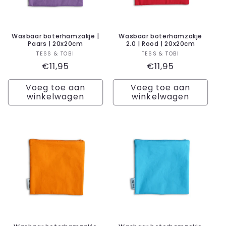
Wasbaar boterhamzakje |
Wasbaar boterhamzakje
Paars | 20x20cm
2.0 | Rood | 20x20cm
Verkoper:
Verkoper:
TESS & TOBI
TESS & TOBI
Normale
€11,95
Normale
€11,95
prijs
prijs
Voeg toe aan
Voeg toe aan
winkelwagen
winkelwagen