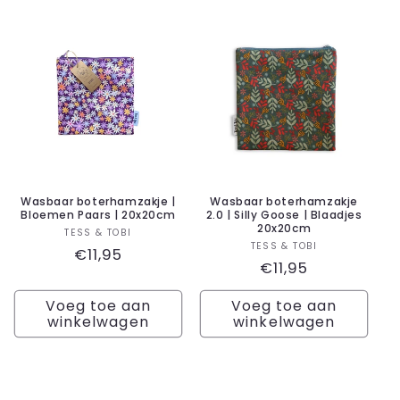
Wasbaar boterhamzakje |
Wasbaar boterhamzakje
Bloemen Paars | 20x20cm
2.0 | Silly Goose | Blaadjes
20x20cm
Verkoper:
TESS & TOBI
Verkoper:
TESS & TOBI
Normale
€11,95
Normale
€11,95
prijs
prijs
Voeg toe aan
Voeg toe aan
winkelwagen
winkelwagen