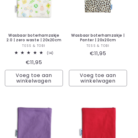
Wasbaar boterhamzakje
Wasbaar boterhamzakje |
2.0 | zero waste | 20x20cm
Panter | 20x20cm
Verkoper:
Verkoper:
TESS & TOBI
TESS & TOBI
Normale
€11,95
14
(14)
totaal
prijs
Normale
€11,95
aantal
recensies
prijs
Voeg toe aan
Voeg toe aan
winkelwagen
winkelwagen