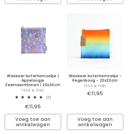
Wasbaar boterhamzakje |
Wasbaar boterhamzakje -
Appeloogje
Regenboog - 20x20cm
Zeemeerminnen | 20x20cm
Verkoper:
TESS & TOBI
Verkoper:
TESS & TOBI
Normale
€11,95
1
(1)
prijs
totaal
Normale
€11,95
aantal
recensies
prijs
Voeg toe aan
Voeg toe aan
winkelwagen
winkelwagen