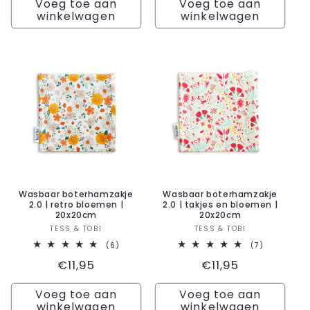
Voeg toe aan
Voeg toe aan
winkelwagen
winkelwagen
Wasbaar boterhamzakje
Wasbaar boterhamzakje
2.0 | retro bloemen |
2.0 | takjes en bloemen |
20x20cm
20x20cm
Verkoper:
Verkoper:
TESS & TOBI
TESS & TOBI
6
7
(6)
(7)
totaal
totaal
Normale
€11,95
Normale
€11,95
aantal
aantal
recensies
recensies
prijs
prijs
Voeg toe aan
Voeg toe aan
winkelwagen
winkelwagen