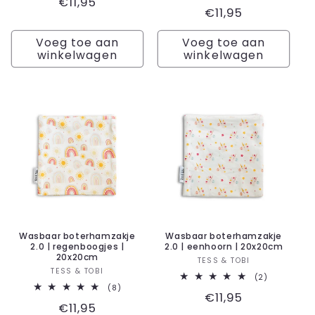
Normale
€11,95
aantal
totaal
Normale
€11,95
recensies
aantal
prijs
recensies
prijs
Voeg toe aan
Voeg toe aan
winkelwagen
winkelwagen
Wasbaar boterhamzakje
Wasbaar boterhamzakje
2.0 | regenboogjes |
2.0 | eenhoorn | 20x20cm
20x20cm
Verkoper:
TESS & TOBI
Verkoper:
TESS & TOBI
2
(2)
totaal
8
(8)
Normale
€11,95
aantal
totaal
Normale
€11,95
recensies
aantal
prijs