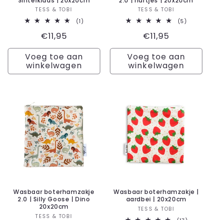
Sinterklaas | 20x20cm
2.0 | hartjes | 20x20cm
Verkoper:
Verkoper:
TESS & TOBI
TESS & TOBI
1
5
(1)
(5)
totaal
totaal
Normale
€11,95
Normale
€11,95
aantal
aantal
recensies
recensies
prijs
prijs
Voeg toe aan
Voeg toe aan
winkelwagen
winkelwagen
Wasbaar boterhamzakje
Wasbaar boterhamzakje |
2.0 | Silly Goose | Dino
aardbei | 20x20cm
20x20cm
Verkoper:
TESS & TOBI
Verkoper:
TESS & TOBI