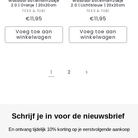
Wasbaar boterhamzakje
Wasbaar boterhamzakje
2.0 | Oranje | 20x20cm
2.0 | Lichtblauw | 20x20cm
Verkoper:
Verkoper:
TESS & TOBI
TESS & TOBI
Normale
€11,95
Normale
€11,95
prijs
prijs
Voeg toe aan
Voeg toe aan
winkelwagen
winkelwagen
1
2
Schrijf je in voor de nieuwsbrief
En ontvang tijdelijk 10% korting op je eerstvolgende aankoop