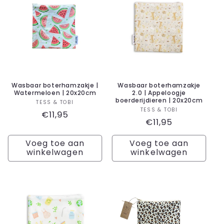
Wasbaar boterhamzakje |
Wasbaar boterhamzakje
Watermeloen | 20x20cm
2.0 | Appeloogje
boerderijdieren | 20x20cm
Verkoper:
TESS & TOBI
Verkoper:
TESS & TOBI
Normale
€11,95
Normale
€11,95
prijs
prijs
Voeg toe aan
Voeg toe aan
winkelwagen
winkelwagen