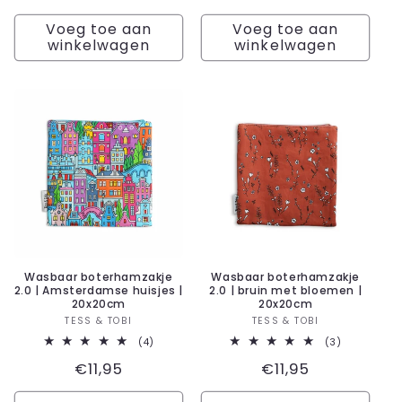
recensies
prijs
Voeg toe aan
Voeg toe aan
winkelwagen
winkelwagen
Wasbaar boterhamzakje
Wasbaar boterhamzakje
2.0 | Amsterdamse huisjes |
2.0 | bruin met bloemen |
20x20cm
20x20cm
Verkoper:
Verkoper:
TESS & TOBI
TESS & TOBI
4
3
(4)
(3)
totaal
totaal
Normale
€11,95
Normale
€11,95
aantal
aantal
recensies
recensies
prijs
prijs