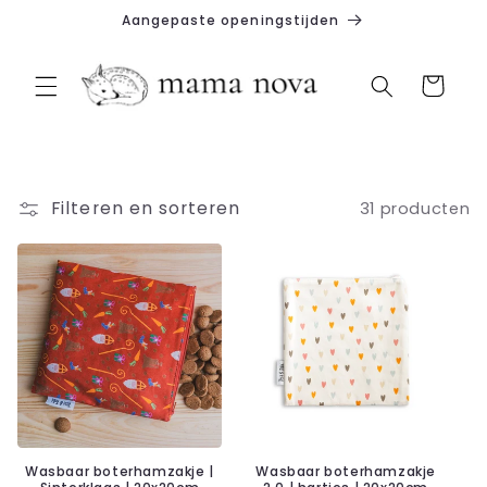
Meteen
Aangepaste openingstijden
naar de
content
Winkelwagen
Filteren en sorteren
31 producten
Wasbaar boterhamzakje |
Wasbaar boterhamzakje