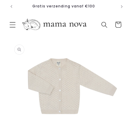
Meteen
Gratis verzending vanaf €100
naar de
content
Winkelwagen
a direct naar
roductinformatie