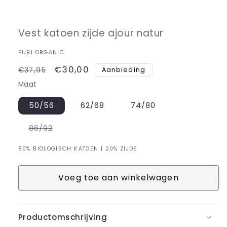
Media
1
openen
in
Vest katoen zijde ajour natur
modaal
PURI ORGANIC
Normale
Aanbiedingsprijs
€30,00
Aanbieding
€37,95
prijs
Maat
50/56
62/68
74/80
Variant
86/92
uitverkocht
of
niet
80% BIOLOGISCH KATOEN | 20% ZIJDE
beschikbaar
Voeg toe aan winkelwagen
Productomschrijving