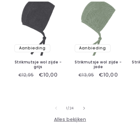
Aanbieding
Aanbieding
Strikmutsje wol zijde -
Strikmutsje wol zijde -
Str
grijs
jade
Normale
Aanbiedingsprijs
€10,00
Normale
Aanbiedingspr
€10,00
€12,95
€13,95
prijs
prijs
van
1
/
24
Alles bekijken