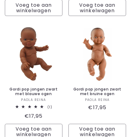
Voeg toe aan
Voeg toe aan
winkelwagen
winkelwagen
Gordi pop jongen zwart
Gordi pop jongen zwart
met blauwe ogen
met bruine ogen
Verkoper:
Verkoper:
PAOLA REINA
PAOLA REINA
Normale
€17,95
1
(1)
totaal
prijs
Normale
€17,95
aantal
recensies
prijs
Voeg toe aan
Voeg toe aan
winkelwagen
winkelwagen