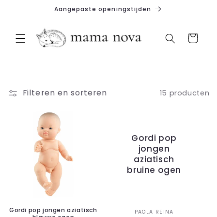
Meteen
Aangepaste openingstijden
naar de
content
Winkelwagen
Filteren en sorteren
15 producten
Gordi pop
jongen
aziatisch
bruine ogen
Gordi pop jongen aziatisch
Verkoper:
PAOLA REINA