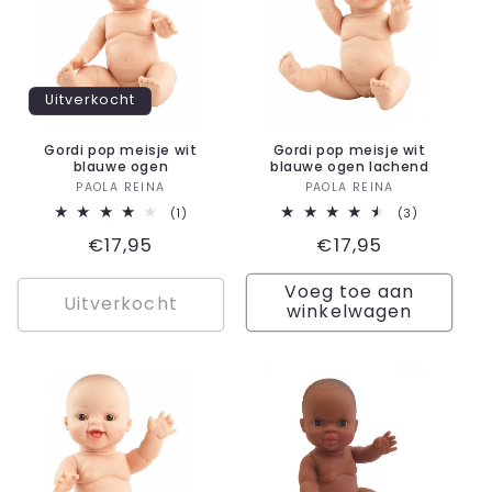
Uitverkocht
Gordi pop meisje wit
Gordi pop meisje wit
blauwe ogen
blauwe ogen lachend
Verkoper:
Verkoper:
PAOLA REINA
PAOLA REINA
1
3
(1)
(3)
totaal
totaal
Normale
€17,95
Normale
€17,95
aantal
aantal
recensies
recensies
prijs
prijs
Voeg toe aan
Uitverkocht
winkelwagen