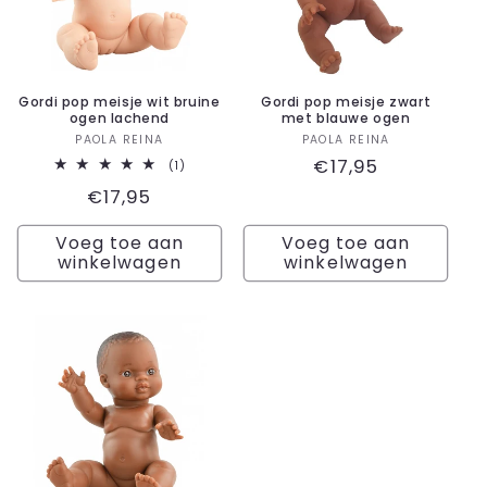
Gordi pop meisje wit bruine
Gordi pop meisje zwart
ogen lachend
met blauwe ogen
Verkoper:
Verkoper:
PAOLA REINA
PAOLA REINA
Normale
€17,95
1
(1)
totaal
prijs
Normale
€17,95
aantal
recensies
prijs
Voeg toe aan
Voeg toe aan
winkelwagen
winkelwagen