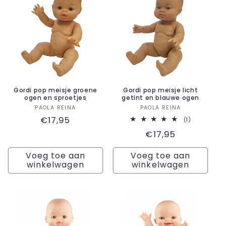
Gordi pop meisje groene
Gordi pop meisje licht
ogen en sproetjes
getint en blauwe ogen
Verkoper:
Verkoper:
PAOLA REINA
PAOLA REINA
Normale
€17,95
1
(1)
totaal
prijs
Normale
€17,95
aantal
recensies
prijs
Voeg toe aan
Voeg toe aan
winkelwagen
winkelwagen