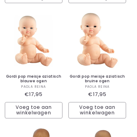
Gordi pop meisje aziatisch
Gordi pop meisje aziatisch
blauwe ogen
bruine ogen
Verkoper:
Verkoper:
PAOLA REINA
PAOLA REINA
Normale
€17,95
Normale
€17,95
prijs
prijs
Voeg toe aan
Voeg toe aan
winkelwagen
winkelwagen