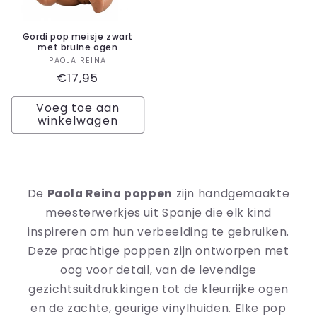
Gordi pop meisje zwart
met bruine ogen
Verkoper:
PAOLA REINA
Normale
€17,95
prijs
Voeg toe aan
winkelwagen
De
Paola Reina poppen
zijn handgemaakte
meesterwerkjes uit Spanje die elk kind
inspireren om hun verbeelding te gebruiken.
Deze prachtige poppen zijn ontworpen met
oog voor detail, van de levendige
gezichtsuitdrukkingen tot de kleurrijke ogen
en de zachte, geurige vinylhuiden. Elke pop