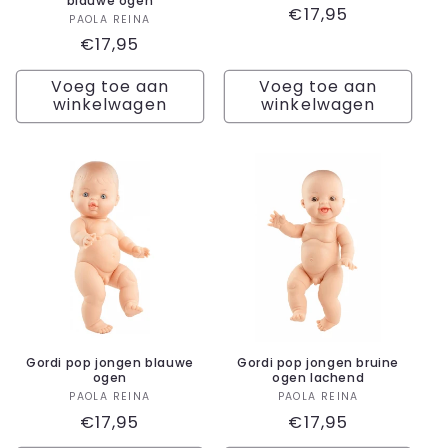
blauwe ogen
Normale
€17,95
Verkoper:
PAOLA REINA
prijs
Normale
€17,95
prijs
Voeg toe aan
Voeg toe aan
winkelwagen
winkelwagen
Gordi pop jongen blauwe
Gordi pop jongen bruine
ogen
ogen lachend
Verkoper:
Verkoper:
PAOLA REINA
PAOLA REINA
Normale
€17,95
Normale
€17,95
prijs
prijs