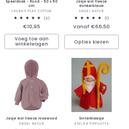
Speeldoek - Rood - 50 x 50
Jasje wol fleece
cm
donkerblauw
Verkoper:
Verkoper:
LAURA'S PLAY COTTON
ENGEL NATUR
2
1
(2)
(1)
totaal
totaal
Normale
€10,95
Normale
Vanaf €66,50
aantal
aantal
recensies
recensies
prijs
prijs
Voeg toe aan
Opties kiezen
winkelwagen
Jasje wol fleece rosewood
Sinterklaasje
Verkoper:
Verkoper:
ENGEL NATUR
ATELIER PIPPILOTTA