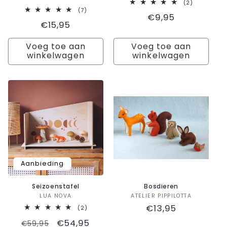
2
(2)
totaal
7
(7)
Normale
€9,95
aantal
totaal
Normale
€15,95
recensies
aantal
prijs
recensies
prijs
Voeg toe aan
Voeg toe aan
winkelwagen
winkelwagen
Aanbieding
Seizoenstafel
Bosdieren
Verkoper:
Verkoper:
LUA NOVA
ATELIER PIPPILOTTA
Normale
€13,95
2
(2)
totaal
prijs
Normale
Aanbiedingsprijs
€54,95
aantal
€59,95