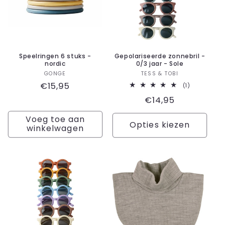
Speelringen 6 stuks -
Gepolariseerde zonnebril -
nordic
0/3 jaar - Sole
Verkoper:
Verkoper:
GONGE
TESS & TOBI
Normale
€15,95
1
(1)
totaal
prijs
Normale
€14,95
aantal
recensies
prijs
Voeg toe aan
Opties kiezen
winkelwagen