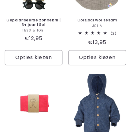
Gepolariseerde zonnebril |
Colsjaal wol sesam
3+ jaar | Sol
Verkoper:
JOHA
Verkoper:
TESS & TOBI
2
(2)
Normale
€12,95
totaal
Normale
€13,95
aantal
prijs
recensies
prijs
Opties kiezen
Opties kiezen