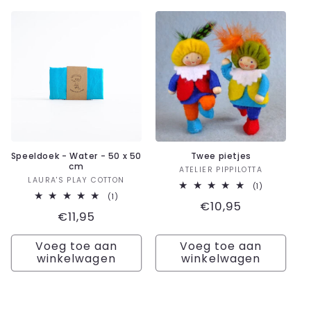
Speeldoek - Water - 50 x 50
Twee pietjes
cm
Verkoper:
ATELIER PIPPILOTTA
Verkoper:
LAURA'S PLAY COTTON
1
(1)
totaal
1
(1)
Normale
€10,95
aantal
totaal
Normale
€11,95
recensies
aantal
prijs
recensies
prijs
Voeg toe aan
Voeg toe aan
winkelwagen
winkelwagen