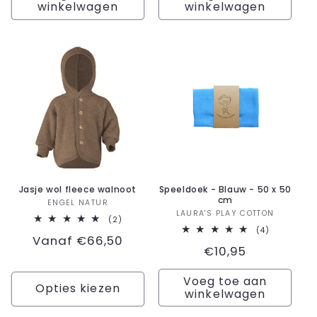
winkelwagen
winkelwagen
Jasje wol fleece walnoot
Speeldoek - Blauw - 50 x 50
cm
Verkoper:
ENGEL NATUR
Verkoper:
LAURA'S PLAY COTTON
2
(2)
totaal
4
(4)
Normale
Vanaf €66,50
aantal
totaal
Normale
€10,95
recensies
aantal
prijs
recensies
prijs
Voeg toe aan
Opties kiezen
winkelwagen