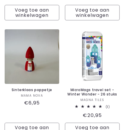
recensies
prijs
Voeg toe aan
Voeg toe aan
winkelwagen
winkelwagen
Sinterklaas poppetje
MicroMags travel set -
Winter Wonder - 26 stuks
Verkoper:
MAMA NOVA
Verkoper:
MAGNA TILES
Normale
€6,95
1
(1)
prijs
totaal
Normale
€20,95
aantal
recensies
prijs
Voeg toe aan
Voeg toe aan