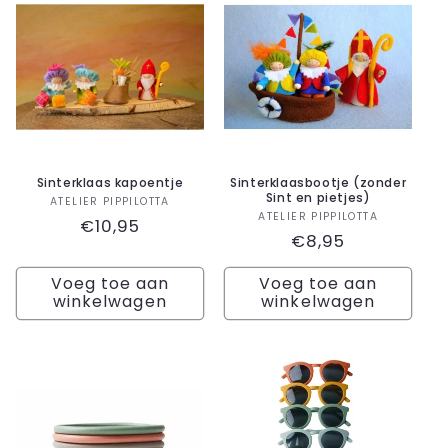
Sinterklaas kapoentje
Sinterklaasbootje (zonder
Sint en pietjes)
Verkoper:
ATELIER PIPPILOTTA
Verkoper:
ATELIER PIPPILOTTA
Normale
€10,95
Normale
€8,95
prijs
prijs
Voeg toe aan
Voeg toe aan
winkelwagen
winkelwagen