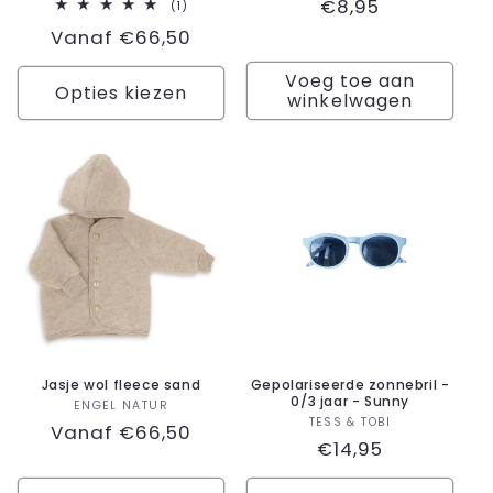
Normale
€8,95
1
(1)
totaal
prijs
Normale
Vanaf €66,50
aantal
recensies
prijs
Voeg toe aan
Opties kiezen
winkelwagen
Jasje wol fleece sand
Gepolariseerde zonnebril -
0/3 jaar - Sunny
Verkoper:
ENGEL NATUR
Verkoper:
TESS & TOBI
Normale
Vanaf €66,50
Normale
€14,95
prijs
prijs