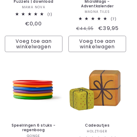
Puzzels | download
MicroMags -
Adventkalender
Verkoper:
MAMA NOVA
Verkoper:
MAGNA TILES
1
(1)
totaal
7
(7)
Normale
€0,00
aantal
totaal
Normale
Aanbiedingsp
€39,95
recensies
aantal
€44,95
prijs
recensies
prijs
Voeg toe aan
Voeg toe aan
winkelwagen
winkelwagen
Speelringen 6 stuks -
Cadeautjes
regenboog
Verkoper:
HOLZTIGER
Verkoper:
GONGE