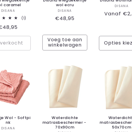
a wiegdekentje
Disana wiegdekentje
Disana wolsh
l caramel
wol ecru
Ver
DISANA
Verkoper:
Verkoper:
DISANA
DISANA
Normale
Vanaf €2
Normale
€48,95
1
(1)
prijs
totaal
prijs
Normale
€48,95
aantal
recensies
prijs
Voeg toe aan
tverkocht
Opties kie
winkelwagen
je Wol - Softpi
Waterdichte
Waterdich
nk
matrasbeschermer -
matrasbescher
70x90cm
50x70cm
Verkoper:
DISANA