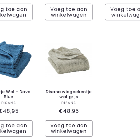
prijs
g toe aan
Voeg toe aan
Voeg toe 
nkelwagen
winkelwagen
winkelwa
tje Wol - Dove
Disana wiegdekentje
Blue
wol grijs
Verkoper:
Verkoper:
DISANA
DISANA
Normale
€48,95
Normale
€48,95
prijs
prijs
g toe aan
Voeg toe aan
nkelwagen
winkelwagen