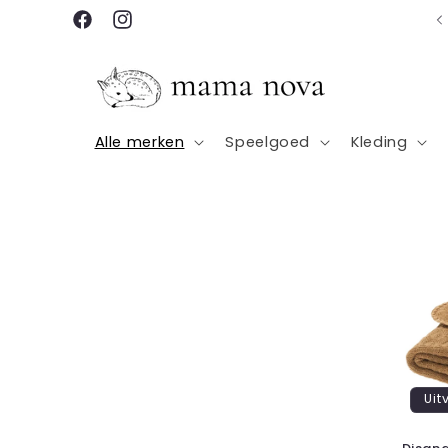
Meteen
Gratis verzending vanaf €100
naar de
Facebook
Instagram
content
Alle merken
Speelgoed
Kleding
Uit