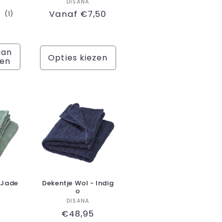
koper:
Verkoper:
DISANA
Normale
Vanaf €7,50
1
(1)
totaal
prijs
le
aantal
recensies
aan
Opties kiezen
gen
 Jade
Dekentje Wol - Indig
o
koper:
Verkoper:
DISANA
e
Normale
€48,95