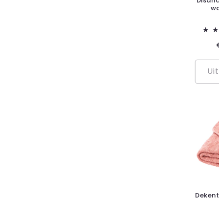
Disan
wo
Ui
Dekent