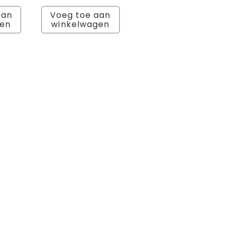
prijs
aan
Voeg toe aan
gen
winkelwagen