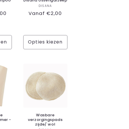
ampoo
Disana ossengalzeep
koper:
Verkoper:
DISANA
,00
Normale
Vanaf €2,00
prijs
zen
Opties kiezen
te
Wasbare
mer -
verzorgingspads
zijde/ wol