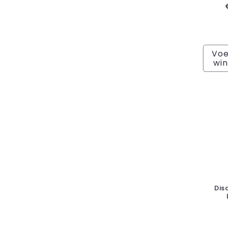
Voe
wi
Dis