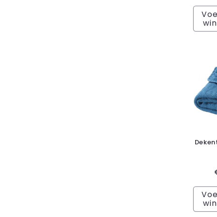
Voe
wi
Deken
Voe
wi