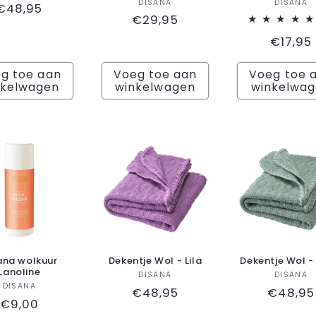
Verkoper:
Ver
DISANA
DISANA
Normale
€48,95
Normale
€29,95
prijs
prijs
Norma
€17,95
prijs
g toe aan
Voeg toe aan
Voeg toe 
nkelwagen
winkelwagen
winkelwa
ana wolkuur
Dekentje Wol - Lila
Dekentje Wol -
Lanoline
Verkoper:
Ver
DISANA
DISANA
Verkoper:
DISANA
Normale
€48,95
Normal
€48,95
Normale
€9,00
prijs
prijs