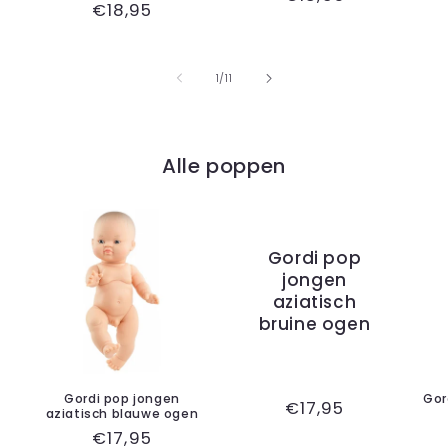
Normale
€18,95
prijs
prijs
van
1
/
11
Alle poppen
Gordi pop
jongen
aziatisch
bruine ogen
Gordi pop jongen
Gor
Normale
€17,95
aziatisch blauwe ogen
prijs
Normale
€17,95