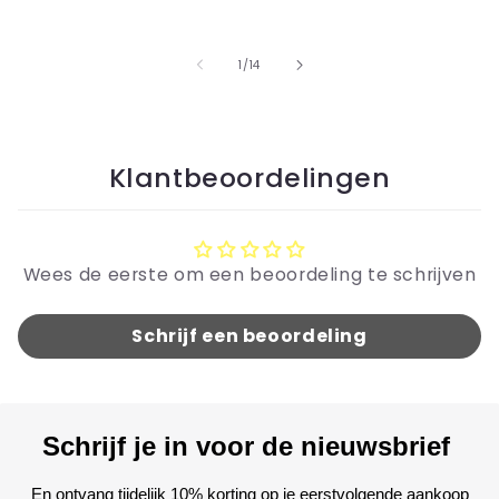
prijs
van
1
/
14
Klantbeoordelingen
Wees de eerste om een beoordeling te schrijven
Schrijf een beoordeling
Schrijf je in voor de nieuwsbrief
En ontvang tijdelijk 10% korting op je eerstvolgende aankoop