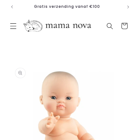
Meteen
Gratis verzending vanaf €100
naar de
content
Winkelwagen
a direct naar
roductinformatie