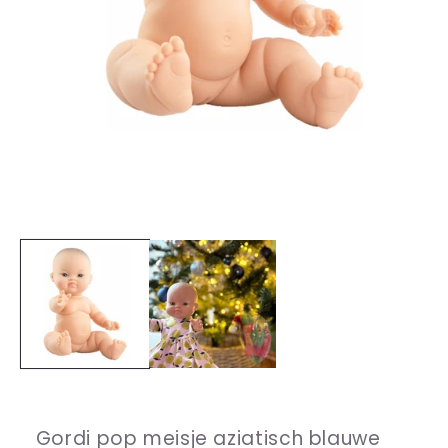
Media
1
openen
in
modaal
Gordi pop meisje aziatisch blauwe