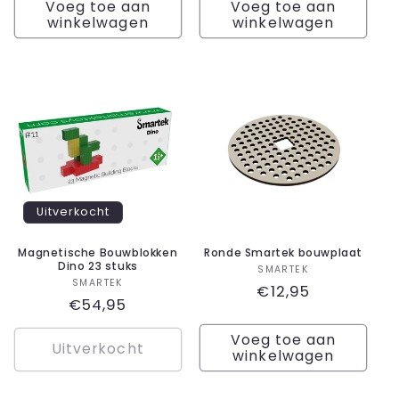
Voeg toe aan
Voeg toe aan
winkelwagen
winkelwagen
Uitverkocht
Magnetische Bouwblokken
Ronde Smartek bouwplaat
Dino 23 stuks
Verkoper:
SMARTEK
Verkoper:
SMARTEK
Normale
€12,95
Normale
€54,95
prijs
prijs
Voeg toe aan
Uitverkocht
winkelwagen