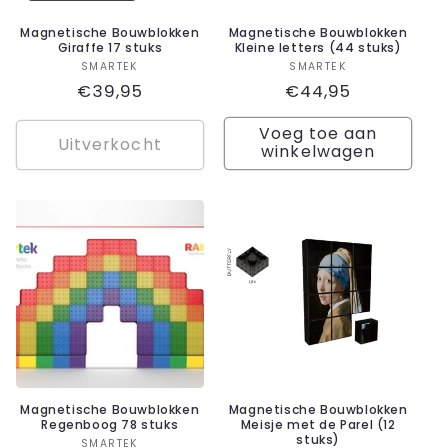
Magnetische Bouwblokken
Magnetische Bouwblokken
Giraffe 17 stuks
Kleine letters (44 stuks)
Verkoper:
Verkoper:
SMARTEK
SMARTEK
Normale
€39,95
Normale
€44,95
prijs
prijs
Voeg toe aan
Uitverkocht
winkelwagen
Magnetische Bouwblokken
Magnetische Bouwblokken
Regenboog 78 stuks
Meisje met de Parel (12
stuks)
Verkoper:
SMARTEK