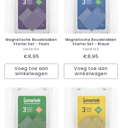
Magnetische Bouwblokken
Magnetische Bouwblokken
Starter Set - Paars
Starter Set - Blauw
Verkoper:
Verkoper:
SMARTEK
SMARTEK
Normale
€8,95
Normale
€8,95
prijs
prijs
Voeg toe aan
Voeg toe aan
winkelwagen
winkelwagen