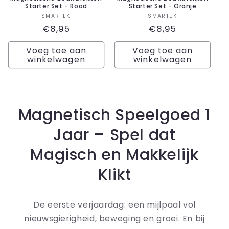
Starter Set - Rood
Starter Set - Oranje
Verkoper:
Verkoper:
SMARTEK
SMARTEK
Normale
€8,95
Normale
€8,95
prijs
prijs
Voeg toe aan
Voeg toe aan
winkelwagen
winkelwagen
Magnetisch Speelgoed 1
Jaar – Spel dat
Magisch en Makkelijk
Klikt
De eerste verjaardag: een mijlpaal vol
nieuwsgierigheid, beweging en groei. En bij