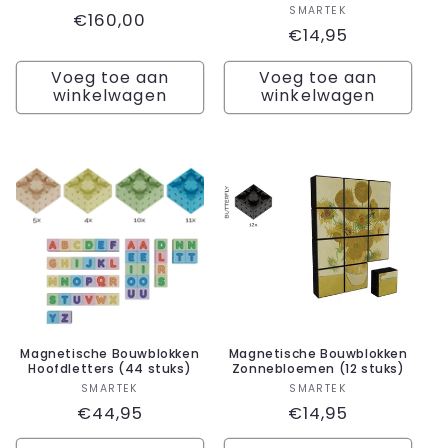
Verkoper:
SMARTEK
Normale
€160,00
Normale
€14,95
prijs
prijs
Voeg toe aan
Voeg toe aan
winkelwagen
winkelwagen
Magnetische Bouwblokken
Magnetische Bouwblokken
Hoofdletters (44 stuks)
Zonnebloemen (12 stuks)
Verkoper:
Verkoper:
SMARTEK
SMARTEK
Normale
€44,95
Normale
€14,95
prijs
prijs