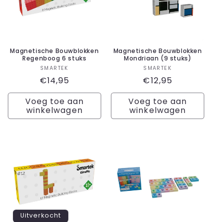
Magnetische Bouwblokken
Magnetische Bouwblokken
Regenboog 6 stuks
Mondriaan (9 stuks)
Verkoper:
Verkoper:
SMARTEK
SMARTEK
Normale
€14,95
Normale
€12,95
prijs
prijs
Voeg toe aan
Voeg toe aan
winkelwagen
winkelwagen
Uitverkocht