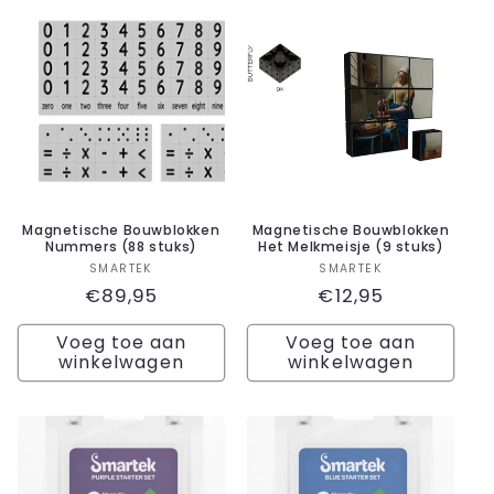
Magnetische Bouwblokken
Magnetische Bouwblokken
Nummers (88 stuks)
Het Melkmeisje (9 stuks)
Verkoper:
Verkoper:
SMARTEK
SMARTEK
Normale
€89,95
Normale
€12,95
prijs
prijs
Voeg toe aan
Voeg toe aan
winkelwagen
winkelwagen