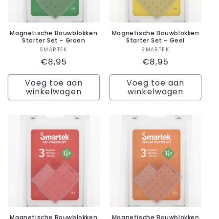
Magnetische Bouwblokken
Magnetische Bouwblokken
Starter Set - Groen
Starter Set - Geel
Verkoper:
Verkoper:
SMARTEK
SMARTEK
Normale
€8,95
Normale
€8,95
prijs
prijs
Voeg toe aan
Voeg toe aan
winkelwagen
winkelwagen
Magnetische Bouwblokken
Magnetische Bouwblokken