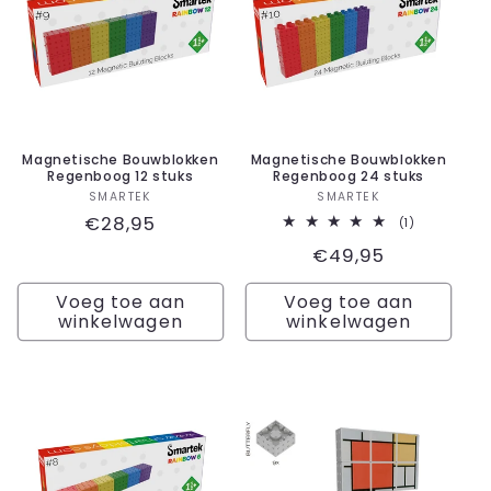
Magnetische Bouwblokken
Magnetische Bouwblokken
Regenboog 12 stuks
Regenboog 24 stuks
Verkoper:
Verkoper:
SMARTEK
SMARTEK
Normale
€28,95
1
(1)
totaal
prijs
Normale
€49,95
aantal
recensies
prijs
Voeg toe aan
Voeg toe aan
winkelwagen
winkelwagen