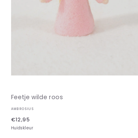
Media
1
openen
in
Feetje wilde roos
modaal
AMBROSIUS
Normale
€12,95
prijs
Huidskleur