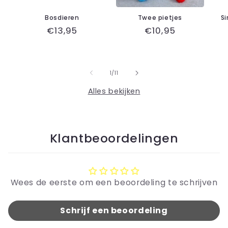
Bosdieren
Twee pietjes
Si
Normale
€13,95
Normale
€10,95
prijs
prijs
van
1
/
11
Alles bekijken
Klantbeoordelingen
Wees de eerste om een beoordeling te schrijven
Schrijf een beoordeling