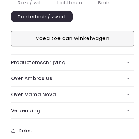
Variant
Variant
Variant
Roze/ wit
Lichtbruin
Bruin
uitverkocht
uitverkocht
uitverkoch
of
of
of
niet
niet
niet
Donkerbruin/ zwart
beschikbaar
beschikbaar
beschikba
Voeg toe aan winkelwagen
Productomschrijving
Over Ambrosius
Over Mama Nova
Verzending
Delen