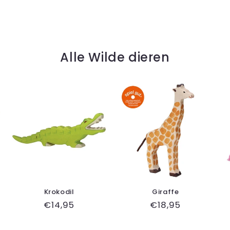
Alle Wilde dieren
Krokodil
Giraffe
gsprijs
Normale
€14,95
Normale
€18,95
prijs
prijs