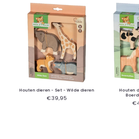
Houten dieren - Set - Wilde dieren
Houten d
Boerd
Normale
€39,95
N
€
prijs
pr