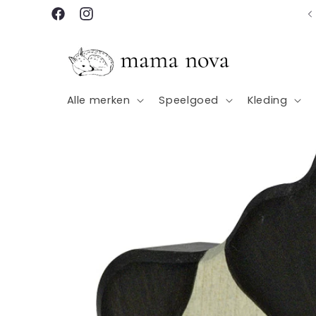
Meteen
Gratis verzending vanaf €100
naar de
Facebook
Instagram
content
Alle merken
Speelgoed
Kleding
Ga direct naar
productinformatie