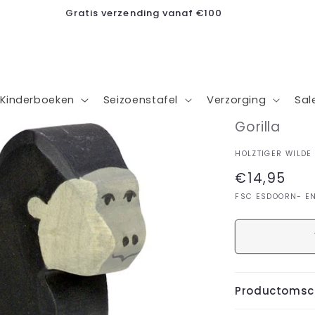
Kleine ondernemer, grote dromen
Kinderboeken
Seizoenstafel
Verzorging
Sal
Gorilla
HOLZTIGER WILDE
Normale
€14,95
prijs
FSC ESDOORN- E
Productomsch