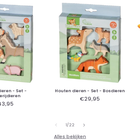
ieren - Set -
Houten dieren - Set - Bosdieren
erijdieren
Normale
€29,95
ormale
43,95
prijs
ijs
van
1
/
22
Alles bekijken