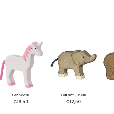
Eenhoorn
Olifant - klein
Normale
€16,50
Normale
€12,50
prijs
prijs