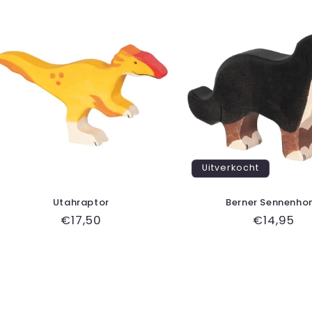
Uitverkocht
Utahraptor
Berner Sennenho
Normale
€17,50
Normale
€14,95
prijs
prijs