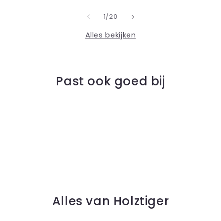
van
1
/
20
Alles bekijken
Past ook goed bij
Alles van Holztiger