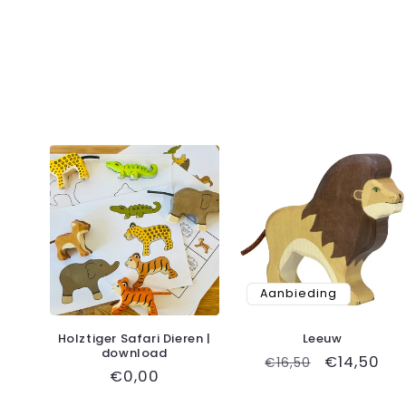
Aanbieding
Holztiger Safari Dieren |
Leeuw
download
Normale
Aanbiedin
€14,50
€16,50
Normale
€0,00
prijs
prijs