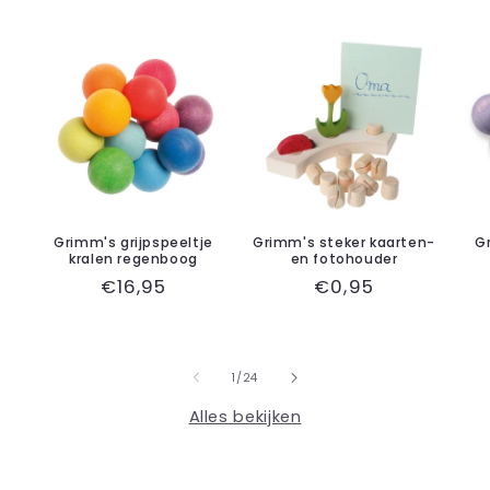
Grimm's grijpspeeltje
Grimm's steker kaarten-
G
kralen regenboog
en fotohouder
Normale
€16,95
Normale
€0,95
prijs
prijs
van
1
/
24
Alles bekijken