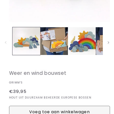
Media
1
openen
in
modaal
Weer en wind bouwset
GRIMM'S
Normale
€39,95
prijs
HOUT UIT DUURZAAM BEHEERDE EUROPESE BOSSEN
Voeg toe aan winkelwagen