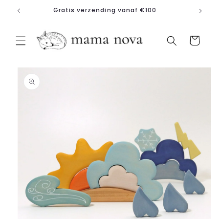
Meteen
Gratis verzending vanaf €100
naar de
content
Winkelwagen
a direct naar
roductinformatie