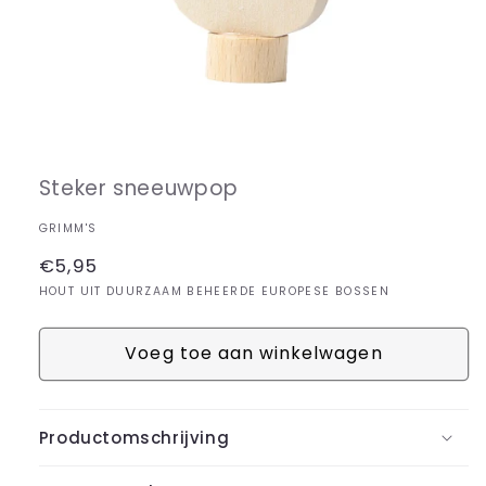
Media
1
openen
in
Steker sneeuwpop
modaal
GRIMM'S
Normale
€5,95
prijs
HOUT UIT DUURZAAM BEHEERDE EUROPESE BOSSEN
Voeg toe aan winkelwagen
Productomschrijving