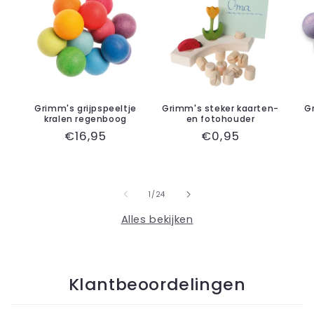
Grimm's grijpspeeltje
Grimm's steker kaarten-
G
kralen regenboog
en fotohouder
Normale
€16,95
Normale
€0,95
prijs
prijs
van
1
/
24
Alles bekijken
Klantbeoordelingen