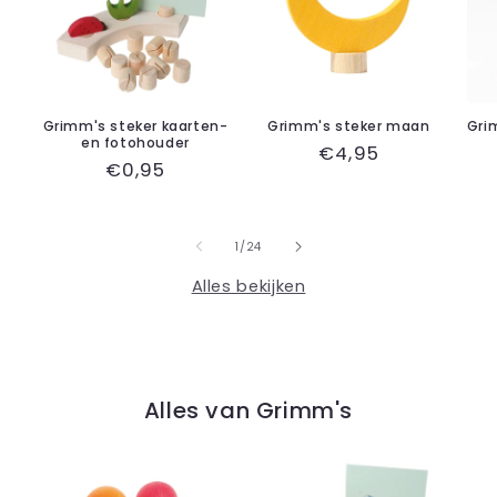
Grimm's steker kaarten-
Grimm's steker maan
Gri
en fotohouder
Normale
€4,95
Normale
€0,95
prijs
prijs
van
1
/
24
Alles bekijken
Alles van Grimm's