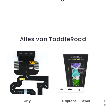
Alles van ToddleRoad
Aanbieding
City
Griplane - Tower
F
i