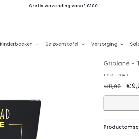
Gratis verzending vanaf €100
Kinderboeken
Seizoenstafel
Verzorging
Sal
Griplane -
TODDLEROAD
Normale
Aan
€9,
€11,95
prijs
Productomsch