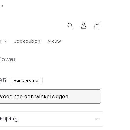
Inloggen
Winkelwagen
e
Cadeaubon
Nieuw
 Tower
biedingsprijs
95
Aanbieding
Voeg toe aan winkelwagen
rijving