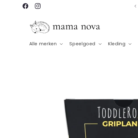
Meteen
Winkel in Rotterdam
naar de
Facebook
Instagram
content
Alle merken
Speelgoed
Kleding
Ga direct naar
productinformatie