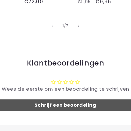
Normale
€72,00
Normale
Aanbiedingsp
€9,95
€11,95
prijs
prijs
van
1
/
7
Klantbeoordelingen
Wees de eerste om een beoordeling te schrijven
Schrijf een beoordeling