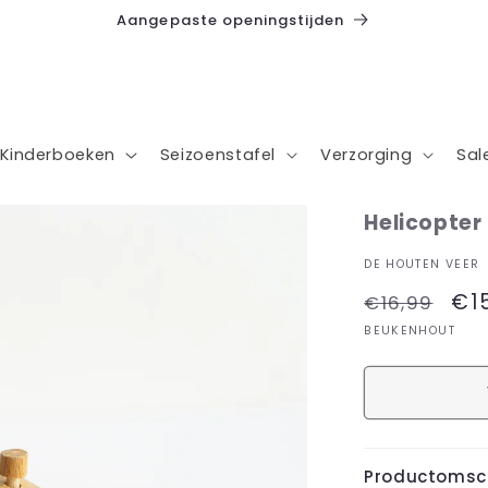
Aangepaste openingstijden
Kinderboeken
Seizoenstafel
Verzorging
Sal
Helicopter
DE HOUTEN VEER
Normale
Aan
€1
€16,99
prijs
BEUKENHOUT
Productomsch