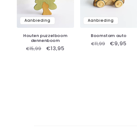
Aanbieding
Aanbieding
Houten puzzelboom
Boomstam auto
dennenboom
Normale
Aanbiedin
€9,95
€11,99
Normale
Aanbiedingsprijs
€13,95
€15,99
prijs
prijs