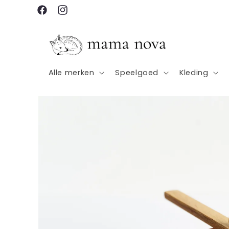
Meteen
naar de
Facebook
Instagram
content
Alle merken
Speelgoed
Kleding
Ga direct naar
productinformatie