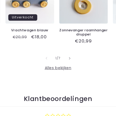
Uitverkocht
Vrachtwagen blauw
Zonnevanger raamhanger
druppel
gsprijs
Normale
Aanbiedingsprijs
€18,00
€20,99
Normale
€20,99
prijs
prijs
van
1
/
7
Alles bekijken
Klantbeoordelingen