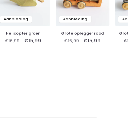
Aanbieding
Aanbieding
Aa
Helicopter groen
Grote oplegger rood
Gro
Normale
Aanbiedingsprijs
€15,99
Normale
Aanbiedingsprij
€15,99
N
€16,99
€16,99
€
prijs
prijs
p