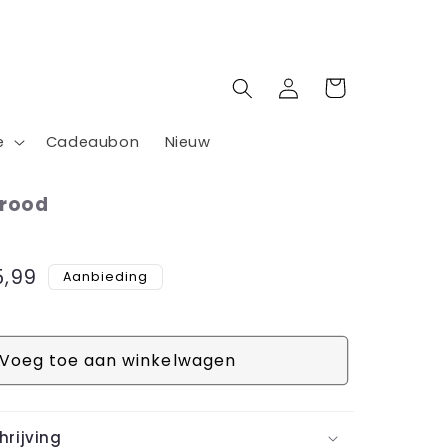
Inloggen
Winkelwagen
e
Cadeaubon
Nieuw
 rood
biedingsprijs
5,99
Aanbieding
Voeg toe aan winkelwagen
rijving