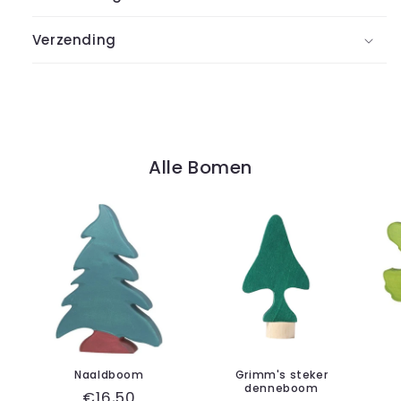
Verzending
Alle Bomen
Naaldboom
Grimm's steker
denneboom
Normale
€16,50