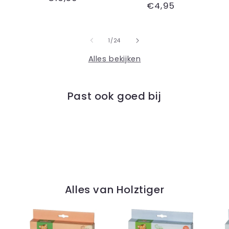
Normale
€4,95
prijs
prijs
van
1
/
24
Alles bekijken
Past ook goed bij
Alles van Holztiger