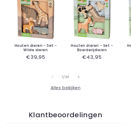
Houten dieren - Set -
Houten dieren - Set -
H
Wilde dieren
Boerderijdieren
Normale
€39,95
Normale
€43,95
prijs
prijs
van
1
/
24
Alles bekijken
Klantbeoordelingen