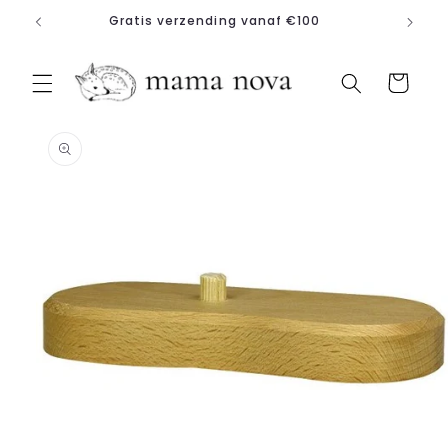
Meteen
Gratis verzending vanaf €100
naar de
content
Winkelwagen
a direct naar
roductinformatie