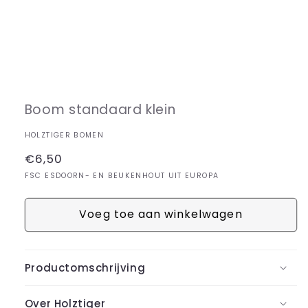
Media
1
openen
in
Boom standaard klein
modaal
HOLZTIGER BOMEN
Normale
€6,50
prijs
FSC ESDOORN- EN BEUKENHOUT UIT EUROPA
Voeg toe aan winkelwagen
Productomschrijving
Over Holztiger