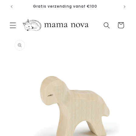
Meteen
Gratis verzending vanaf €100
naar de
content
Winkelwagen
a direct naar
roductinformatie