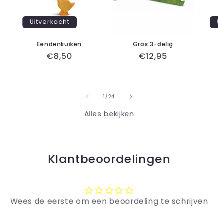
Uitverkocht
Eendenkuiken
Gras 3-delig
Normale
€8,50
Normale
€12,95
prijs
prijs
van
1
/
24
Alles bekijken
Klantbeoordelingen
Wees de eerste om een beoordeling te schrijven