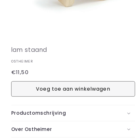
Media
1
openen
in
lam staand
modaal
OSTHEIMER
Normale
€11,50
prijs
Voeg toe aan winkelwagen
Productomschrijving
Over Ostheimer