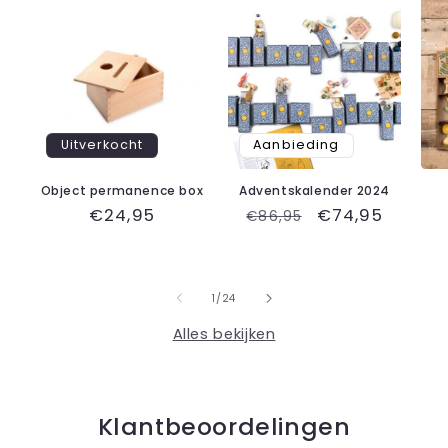
Uitverkocht
Aanbieding
Object permanence box
Adventskalender 2024
Normale
€24,95
Normale
Aanbiedingspr
€74,95
€86,95
prijs
prijs
van
1
/
24
Alles bekijken
Klantbeoordelingen