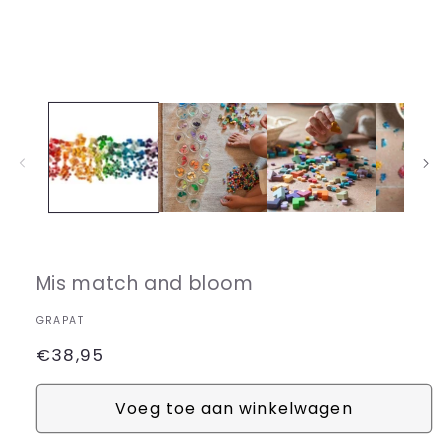
Media
1
openen
in
modaal
Mis match and bloom
GRAPAT
Normale
€38,95
prijs
Voeg toe aan winkelwagen