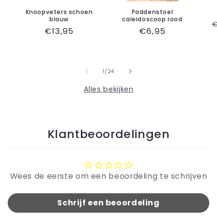
Knoopveters schoen
Paddenstoel
blauw
caleidoscoop rood
€
Normale
€13,95
Normale
€6,95
p
prijs
prijs
van
1
/
24
Alles bekijken
Klantbeoordelingen
Wees de eerste om een beoordeling te schrijven
Schrijf een beoordeling