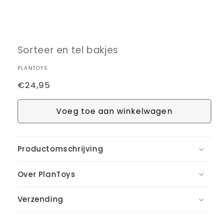
Media
1
openen
in
Sorteer en tel bakjes
modaal
PLANTOYS
Normale
€24,95
prijs
Voeg toe aan winkelwagen
Productomschrijving
Over PlanToys
Verzending