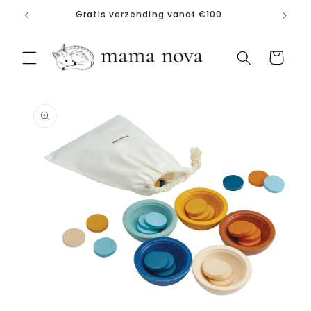
Meteen
Gratis verzending vanaf €100
naar de
content
Winkelwagen
a direct naar
roductinformatie