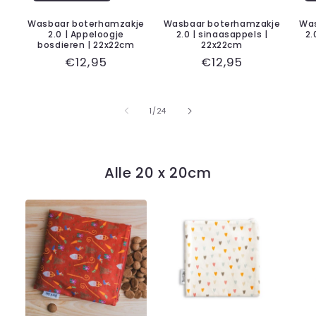
Wasbaar boterhamzakje
Wasbaar boterhamzakje
Was
2.0 | Appeloogje
2.0 | sinaasappels |
2.
bosdieren | 22x22cm
22x22cm
Normale
€12,95
Normale
€12,95
prijs
prijs
van
1
/
24
Alle 20 x 20cm