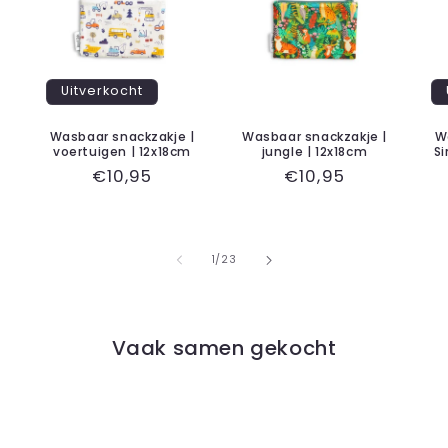
Uitverkocht
Wasbaar snackzakje |
Wasbaar snackzakje |
W
voertuigen | 12x18cm
jungle | 12x18cm
Si
Normale
€10,95
Normale
€10,95
prijs
prijs
van
1
/
23
Vaak samen gekocht