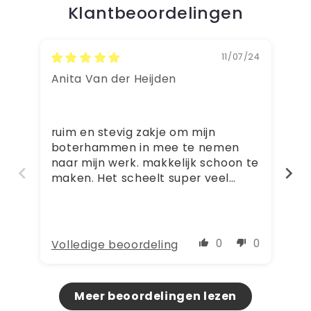
Klantbeoordelingen
11/07/24
Anita Van der Heijden
in
ruim en stevig zakje om mijn
He
boterhammen in mee te nemen
sc
naar mijn werk. makkelijk schoon te
in
maken. Het scheelt super veel
ka
afval, en je hoeft niet met een
lompe broodtrommel, die ook leeg
heel veel ruimte inneemt in je tas,
rond te sjouwen. Super blij mee!
0
0
Volledige beoordeling
Vo
Meer beoordelingen lezen