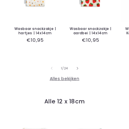
Wasbaar snackzakje |
Wasbaar snackzakje |
W
hartjes | 14x14cm
aardbei | 14x14cm
K
Normale
€10,95
Normale
€10,95
prijs
prijs
van
1
/
24
Alles bekijken
Alle 12 x 18cm