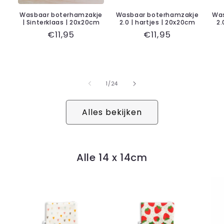
Wasbaar boterhamzakje
Wasbaar boterhamzakje
Was
| Sinterklaas | 20x20cm
2.0 | hartjes | 20x20cm
2.
Normale
€11,95
Normale
€11,95
prijs
prijs
van
1
/
24
Alles bekijken
Alle 14 x 14cm