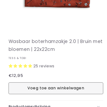
Media
1
openen
in
Wasbaar boterhamzakje 2.0 | Bruin met
modaal
bloemen | 22x22cm
TESS & TOBI
25 reviews
Normale
€12,95
prijs
Voeg toe aan winkelwagen
Productomschrijving