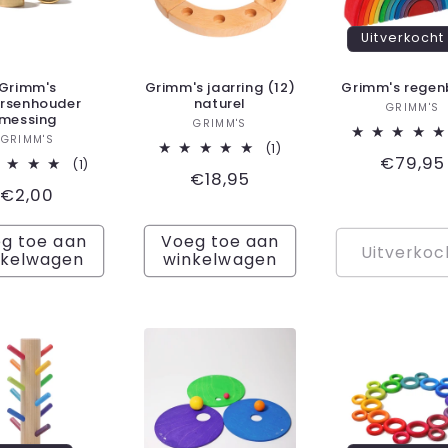
Uitverkocht
Grimm's
Grimm's jaarring (12)
Grimm's rege
rsenhouder
naturel
Ver
GRIMM'S
messing
Verkoper:
GRIMM'S
Verkoper:
GRIMM'S
1
(1)
Normal
€79,95
1
(1)
totaal
Normale
€18,95
totaal
aantal
prijs
Normale
€2,00
aantal
recensies
prijs
recensies
prijs
g toe aan
Voeg toe aan
Uitverkoc
nkelwagen
winkelwagen