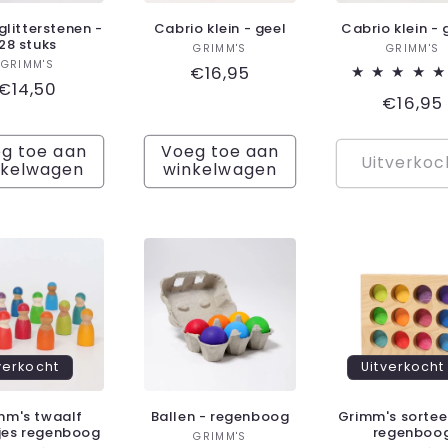
glitterstenen -
Cabrio klein - geel
Cabrio klein -
28 stuks
Verkoper:
Ver
GRIMM'S
GRIMM'S
Verkoper:
GRIMM'S
Normale
€16,95
Normale
€14,50
prijs
Norma
€16,95
prijs
prijs
g toe aan
Voeg toe aan
Uitverkoc
nkelwagen
winkelwagen
verkocht
Uitverkocht
mm's twaalf
Ballen - regenboog
Grimm's sortee
djes regenboog
regenboo
Verkoper:
GRIMM'S