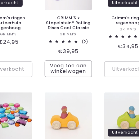
verkocht
Uitverkocht
mm's ringen
GRIMM’S x
Grimm's rin
orteerhulp
Stapelstein® Rolling
regenboo
egenboog
Discs Cool Classic
Ver
GRIMM'S
Verkoper:
Verkoper:
GRIMM'S
GRIMM'S
Normale
€24,95
2
(2)
Normal
€34,95
totaal
prijs
Normale
€39,95
aantal
prijs
recensies
prijs
Voeg toe aan
tverkocht
Uitverkoc
winkelwagen
Uitverkocht