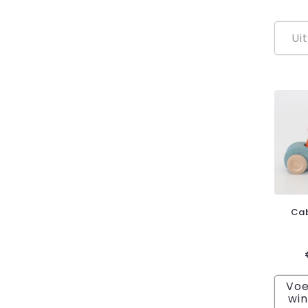
Ui
Cab
Voe
wi