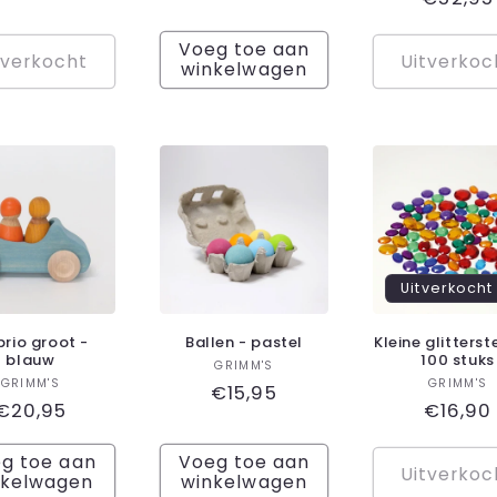
prijs
Voeg toe aan
tverkocht
Uitverkoc
winkelwagen
Uitverkocht
rio groot -
Ballen - pastel
Kleine glitterst
blauw
100 stuks
Verkoper:
GRIMM'S
Verkoper:
Ver
GRIMM'S
GRIMM'S
Normale
€15,95
Normale
€20,95
Norma
€16,90
prijs
prijs
prijs
g toe aan
Voeg toe aan
Uitverkoc
nkelwagen
winkelwagen