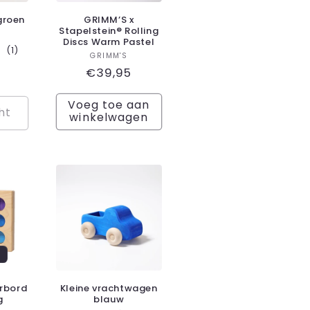
 groen
GRIMM’S x
Stapelstein® Rolling
koper:
Discs Warm Pastel
1
(1)
Verkoper:
GRIMM'S
totaal
le
Normale
€39,95
aantal
recensies
prijs
Voeg toe aan
ht
winkelwagen
rbord
Kleine vrachtwagen
g
blauw