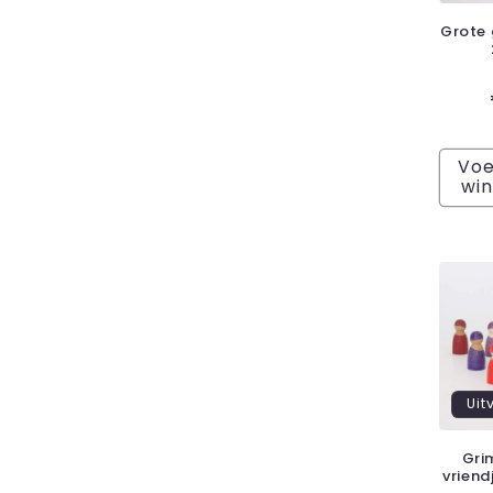
Grote 
Voe
wi
Uit
Gri
vrien