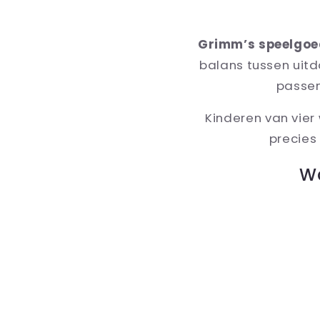
Grimm’s speelgoe
balans tussen uitd
passen
Kinderen van vier
precie
Wa