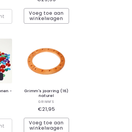
recensies
recensies
prijs
Voeg toe aan
ht
winkelwagen
enen -
Grimm's jaarring (16)
naturel
koper:
Verkoper:
GRIMM'S
le
Normale
€21,95
prijs
Voeg toe aan
ht
winkelwagen