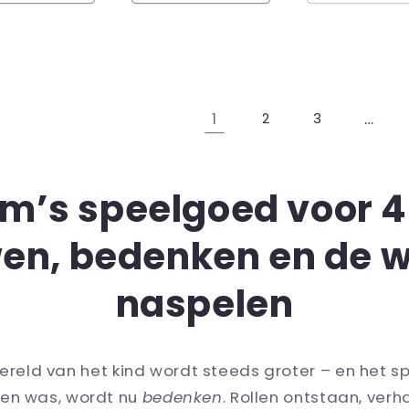
1
…
2
3
m’s speelgoed voor 4 
en, bedenken en de w
naspelen
wereld van het kind wordt steeds groter – en het s
ken was, wordt nu
bedenken
. Rollen ontstaan, verha