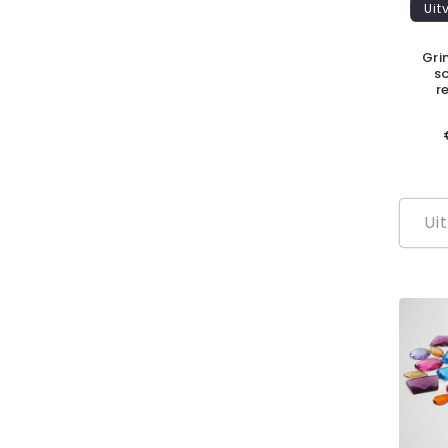
Uit
Gri
s
r
Ui