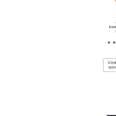
kaa
Voe
wi