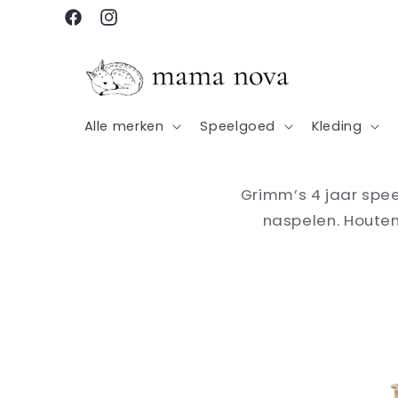
Meteen
naar de
Facebook
Instagram
content
Alle merken
Speelgoed
Kleding
Grimm’s 4 jaar spee
naspelen. Houte