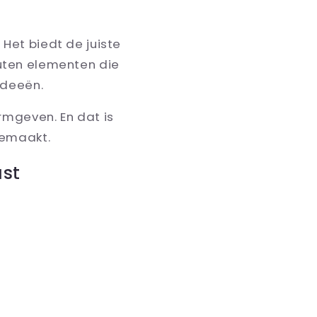
 Het biedt de juiste
outen elementen die
ideeën.
rmgeven. En dat is
gemaakt.
ast