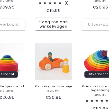
Verkoper:
Ver
GRIMM'S
GRIMM'S
1
(1)
Normale
€39,95
Normal
€20,95
totaal
Normale
€15,95
aantal
prijs
prijs
recensies
prijs
Voeg toe aan
tverkocht
Uitverkoc
winkelwagen
verkocht
Uitverkocht
lbakjes - rood
Cabrio groot- oranje
Grimm's halve c
regenboo
Verkoper:
Verkoper:
GRIMM'S
GRIMM'S
Ver
GRIMM'S
Normale
€26,95
Normale
€20,95
prijs
prijs
Norma
€52,95