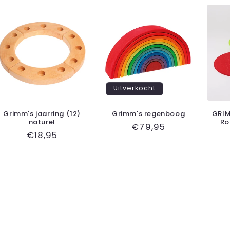
Uitverkocht
Grimm's jaarring (12)
Grimm's regenboog
GRIM
naturel
Ro
Normale
€79,95
Normale
€18,95
prijs
prijs