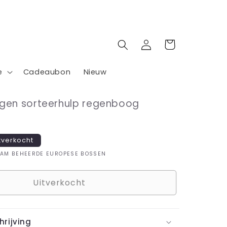
Inloggen
Winkelwagen
e
Cadeaubon
Nieuw
ngen sorteerhulp regenboog
tverkocht
AAM BEHEERDE EUROPESE BOSSEN
Uitverkocht
rijving