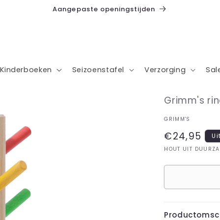
Aangepaste openingstijden
Kinderboeken
Seizoenstafel
Verzorging
Sal
Grimm's ri
GRIMM'S
Normale
€24,95
Ui
prijs
HOUT UIT DUURZ
Productomsch