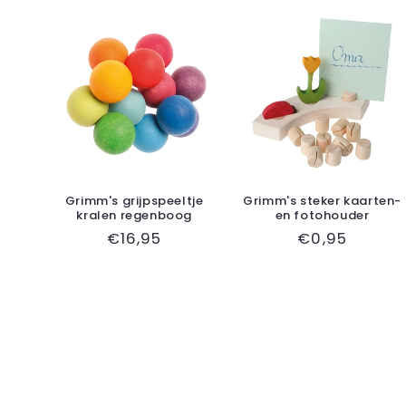
Grimm's grijpspeeltje
Grimm's steker kaarten-
kralen regenboog
en fotohouder
Normale
€16,95
Normale
€0,95
prijs
prijs