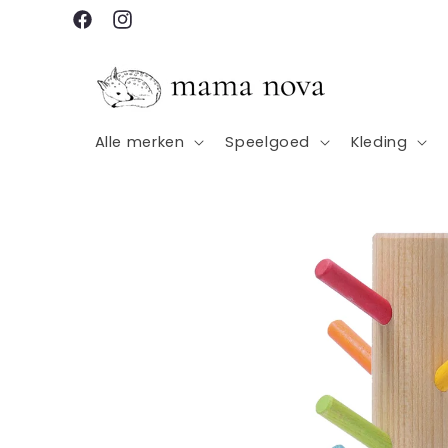
Meteen
naar de
Facebook
Instagram
content
Alle merken
Speelgoed
Kleding
Ga direct naar
productinformatie