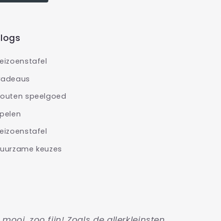
logs
eizoenstafel
adeaus
outen speelgoed
pelen
eizoenstafel
uurzame keuzes
o mooi, zoo fijn! Zoals de allerkleinsten