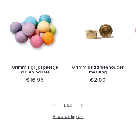
Grimm's grijpspeeltje
Grimm's kaarsenhouder
kralen pastel
messing
Normale
€16,95
Normale
€2,00
prijs
prijs
van
1
/
20
Alles bekijken