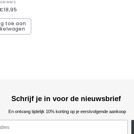
Verkoper:
GRIMM'S
Normale
€18,95
prijs
g toe aan
nkelwagen
Schrijf je in voor de nieuwsbrief
En ontvang tijdelijk 10% korting op je eerstvolgende aankoop