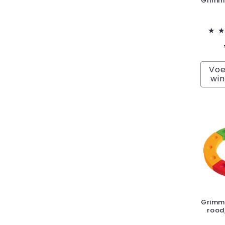
Grimm'
Voe
wi
Grimm'
rood,