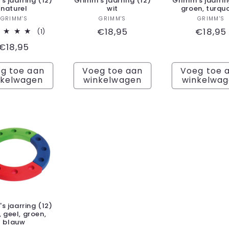
s jaarring (12)
Grimm's jaarring (12)
Grimm's jaarrin
naturel
wit
groen, turqu
Verkoper:
Verkoper:
Ver
GRIMM'S
GRIMM'S
GRIMM'S
Normale
€18,95
Norma
€18,95
1
(1)
totaal
prijs
prijs
Normale
€18,95
aantal
recensies
prijs
g toe aan
Voeg toe aan
Voeg toe 
nkelwagen
winkelwagen
winkelwa
s jaarring (12)
 geel, groen,
blauw