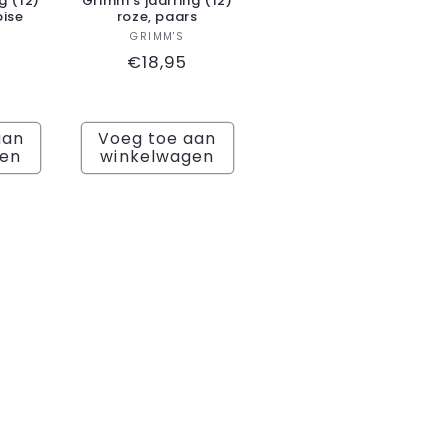
g (12)
Grimm's jaarring (12)
oise
roze, paars
koper:
Verkoper:
GRIMM'S
le
Normale
€18,95
prijs
aan
Voeg toe aan
gen
winkelwagen