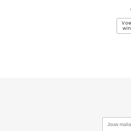
Voe
wi