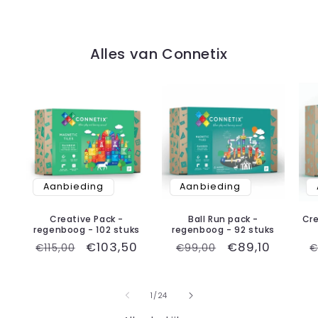
Alles van Connetix
Aanbieding
Aanbieding
Creative Pack -
Ball Run pack -
Cre
regenboog - 102 stuks
regenboog - 92 stuks
Normale
Aanbiedingsprijs
€103,50
Normale
Aanbiedingspr
€89,10
N
€115,00
€99,00
€
prijs
prijs
p
van
1
/
24