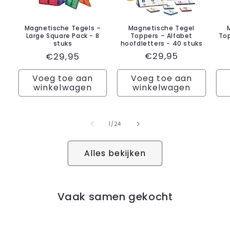
Magnetische Tegel
Magnetische Tegels –
Toppers – Alfabet
Top
Large Square Pack - 8
hoofdletters - 40 stuks
stuks
Normale
€29,95
Normale
€29,95
prijs
prijs
Voeg toe aan
Voeg toe aan
winkelwagen
winkelwagen
van
1
/
24
Alles bekijken
Vaak samen gekocht