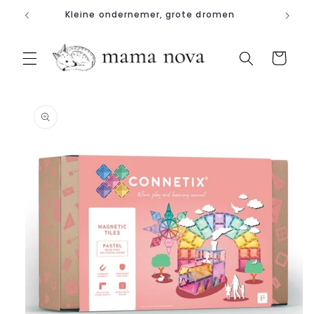
Meteen
Kleine ondernemer, grote dromen
naar de
content
Winkelwagen
a direct naar
roductinformatie