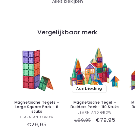
Alles bekijken
Vergelijkbaar merk
Aanbieding
Magnetische Tegel –
M
Magnetische Tegels –
Builders Pack - 110 Stuks
B
Large Square Pack - 8
stuks
Verkoper:
LEARN AND GROW
Verkoper:
LEARN AND GROW
Normale
Aanbiedingspr
€79,95
€89,95
Normale
€29,95
prijs
prijs