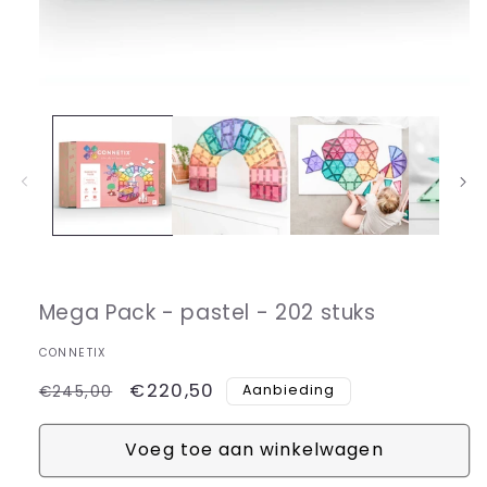
Media
1
openen
in
modaal
Mega Pack - pastel - 202 stuks
CONNETIX
Normale
Aanbiedingsprijs
€220,50
Aanbieding
€245,00
prijs
Voeg toe aan winkelwagen