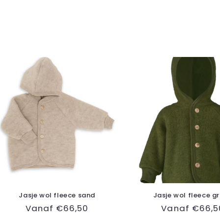
Jasje wol fleece sand
Jasje wol fleece g
Normale
Vanaf €66,50
Normale
Vanaf €66,5
prijs
prijs