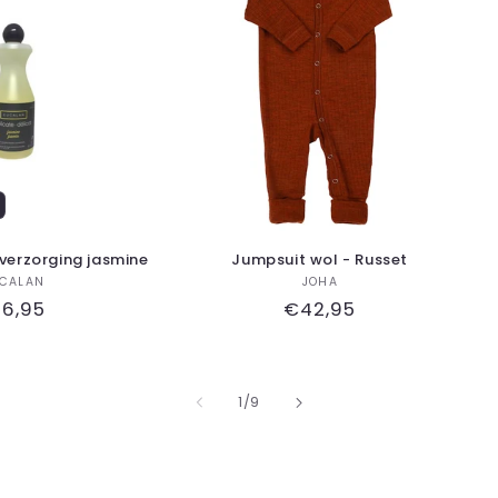
erzorging jasmine
Jumpsuit wol - Russet
Verkoper:
Verkoper:
CALAN
JOHA
ormale
16,95
Normale
€42,95
ijs
prijs
van
1
/
9