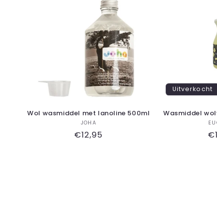
Uitverkocht
Wol wasmiddel met lanoline 500ml
Wasmiddel wolv
Verkoper:
JOHA
EU
Normale
€12,95
N
€
prijs
pr