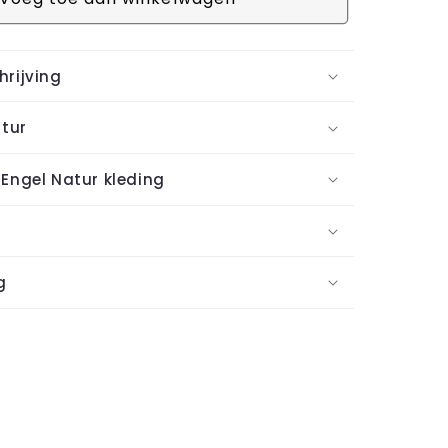
rijving
atur
Engel Natur kleding
g