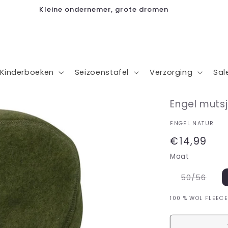
Kleine ondernemer, grote dromen
Kinderboeken
Seizoenstafel
Verzorging
Sal
Engel muts
ENGEL NATUR
Normale
€14,99
prijs
Maat
Varia
50/56
uitve
of
niet
100 % WOL FLEEC
besc