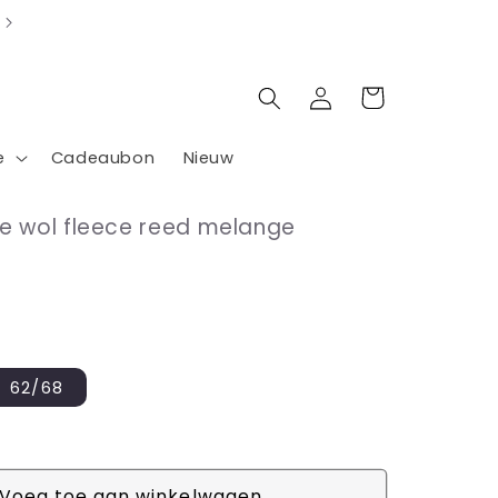
Inloggen
Winkelwagen
e
Cadeaubon
Nieuw
je wol fleece reed melange
nt
62/68
rkocht
E
hikbaar
Voeg toe aan winkelwagen