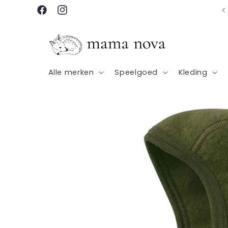
Meteen
Gratis verzending vanaf €100
naar de
Facebook
Instagram
content
Alle merken
Speelgoed
Kleding
Ga direct naar
productinformatie