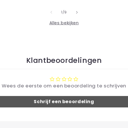
van
1
/
9
Alles bekijken
Klantbeoordelingen
Wees de eerste om een beoordeling te schrijven
Schrijf een beoordeling