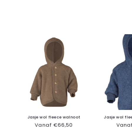
Jasje wol fleece walnoot
Jasje wol fl
Normale
Vanaf €66,50
Norm
Vana
prijs
prijs