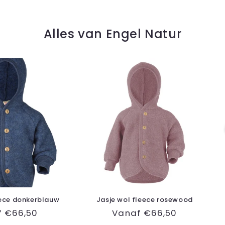
Alles van Engel Natur
eece donkerblauw
Jasje wol fleece rosewood
ale
f €66,50
Normale
Vanaf €66,50
prijs