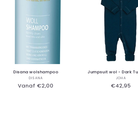
Disana wolshampoo
Jumpsuit wol - Dark T
Verkoper:
Verkop
DISANA
JOHA
Normale
Vanaf €2,00
Normale
€42,95
prijs
prijs