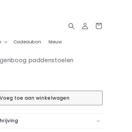
Inloggen
Winkelwagen
e
Cadeaubon
Nieuw
egenboog paddenstoelen
Voeg toe aan winkelwagen
rijving