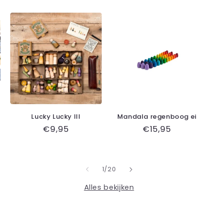
Lucky Lucky III
Mandala regenboog ei
gsprijs
Normale
€9,95
Normale
€15,95
prijs
prijs
van
1
/
20
Alles bekijken