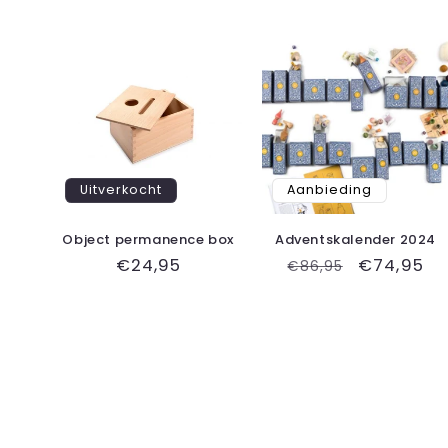
Uitverkocht
Aanbieding
Object permanence box
Adventskalender 2024
Normale
€24,95
Normale
Aanbiedin
€74,95
€86,95
prijs
prijs