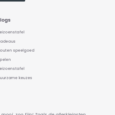
logs
eizoenstafel
adeaus
outen speelgoed
pelen
eizoenstafel
uurzame keuzes
o mooi, zoo fijn! Zoals de allerkleinsten