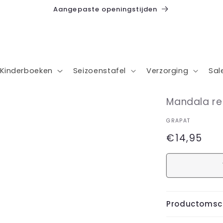
Aangepaste openingstijden
Kinderboeken
Seizoenstafel
Verzorging
Sal
Mandala r
GRAPAT
Normale
€14,95
prijs
Productomsch