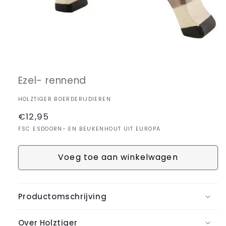
Media
1
openen
in
Ezel- rennend
modaal
HOLZTIGER BOERDERIJDIEREN
Normale
€12,95
prijs
FSC ESDOORN- EN BEUKENHOUT UIT EUROPA
Voeg toe aan winkelwagen
Productomschrijving
Over Holztiger