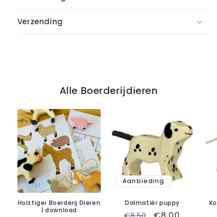
Verzending
Alle Boerderijdieren
Aanbieding
Holztiger Boerderij Dieren
Dalmatiër puppy
Ko
| download
Normale
Aanbiedingspr
€8,00
€8,50