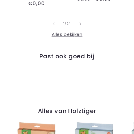
Normale
€0,00
prijs
prijs
van
1
/
24
Alles bekijken
Past ook goed bij
Alles van Holztiger