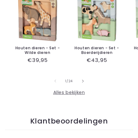
Houten dieren - Set -
Houten dieren - Set -
H
Wilde dieren
Boerderijdieren
Normale
€39,95
Normale
€43,95
prijs
prijs
van
1
/
24
Alles bekijken
Klantbeoordelingen