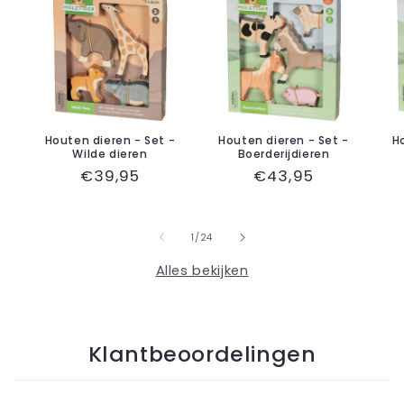
Houten dieren - Set -
Houten dieren - Set -
H
Wilde dieren
Boerderijdieren
Normale
€39,95
Normale
€43,95
prijs
prijs
van
1
/
24
Alles bekijken
Klantbeoordelingen