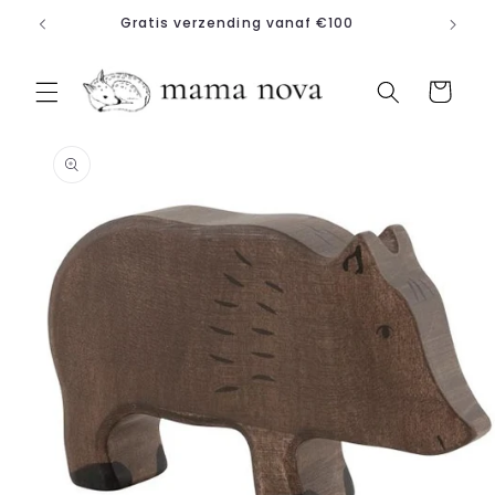
Meteen
Gratis verzending vanaf €100
naar de
content
Winkelwagen
a direct naar
roductinformatie