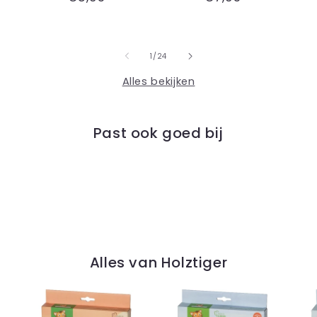
prijs
prijs
van
1
/
24
Alles bekijken
Past ook goed bij
Alles van Holztiger