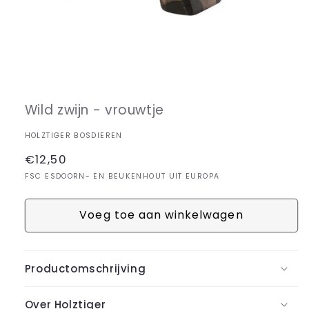
Media
1
openen
in
Wild zwijn - vrouwtje
modaal
HOLZTIGER BOSDIEREN
Normale
€12,50
prijs
FSC ESDOORN- EN BEUKENHOUT UIT EUROPA
Voeg toe aan winkelwagen
Productomschrijving
Over Holztiger