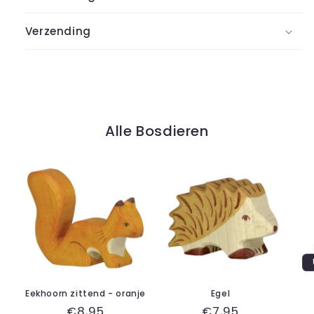
Verzending
Alle Bosdieren
Eekhoorn zittend - oranje
Egel
Normale
€8,95
Normale
€7,95