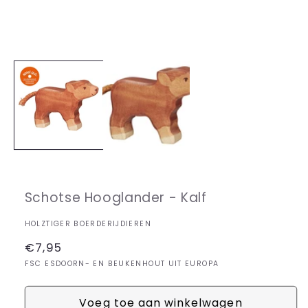
Media
1
openen
in
modaal
Schotse Hooglander - Kalf
HOLZTIGER BOERDERIJDIEREN
Normale
€7,95
prijs
FSC ESDOORN- EN BEUKENHOUT UIT EUROPA
Voeg toe aan winkelwagen