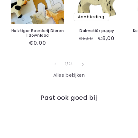
Aanbieding
Holztiger Boerderij Dieren
Dalmatiër puppy
Ko
| download
Normale
Aanbiedingspr
€8,00
€8,50
Normale
€0,00
prijs
prijs
van
1
/
24
Alles bekijken
Past ook goed bij