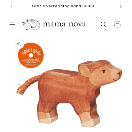
Meteen
Gratis verzending vanaf €100
naar de
content
Winkelwagen
a direct naar
roductinformatie