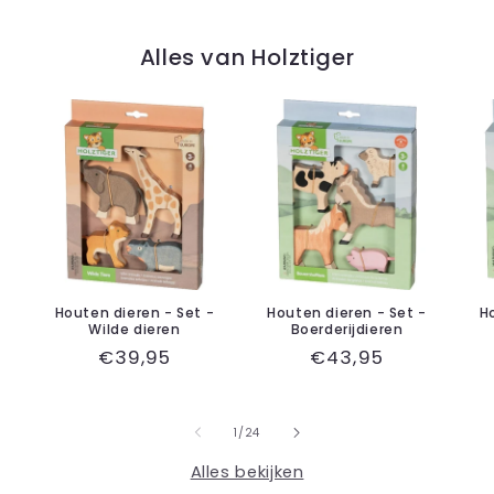
Alles van Holztiger
Houten dieren - Set -
Houten dieren - Set -
H
Wilde dieren
Boerderijdieren
Normale
€39,95
Normale
€43,95
prijs
prijs
van
1
/
24
Alles bekijken