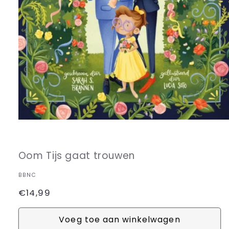
Media
1
openen
in
Oom Tijs gaat trouwen
modaal
BBNC
Normale
€14,99
prijs
Voeg toe aan winkelwagen