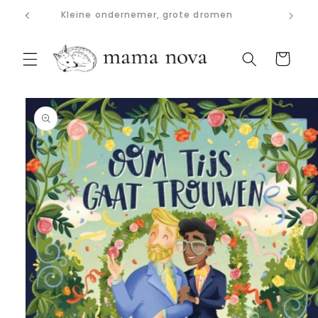
Meteen
Kleine ondernemer, grote dromen
naar de
content
Winkelwagen
a direct naar
roductinformatie