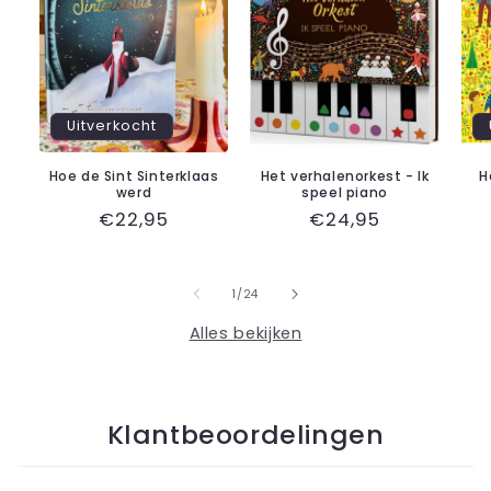
Uitverkocht
Hoe de Sint Sinterklaas
Het verhalenorkest - Ik
H
werd
speel piano
Normale
€22,95
Normale
€24,95
prijs
prijs
van
1
/
24
Alles bekijken
Klantbeoordelingen