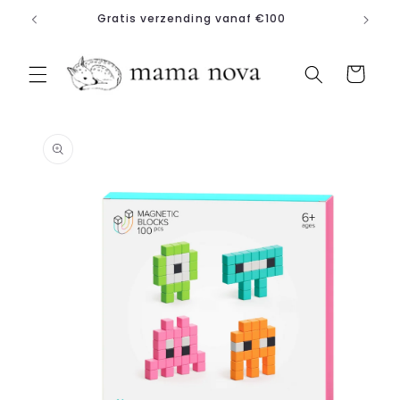
Meteen
Gratis verzending vanaf €100
naar de
content
Winkelwagen
a direct naar
roductinformatie