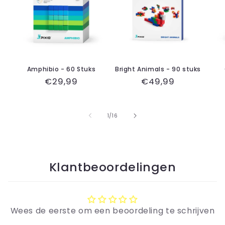
Amphibio - 60 Stuks
Bright Animals - 90 stuks
Normale
€29,99
Normale
€49,99
prijs
prijs
van
1
/
16
Klantbeoordelingen
Wees de eerste om een beoordeling te schrijven