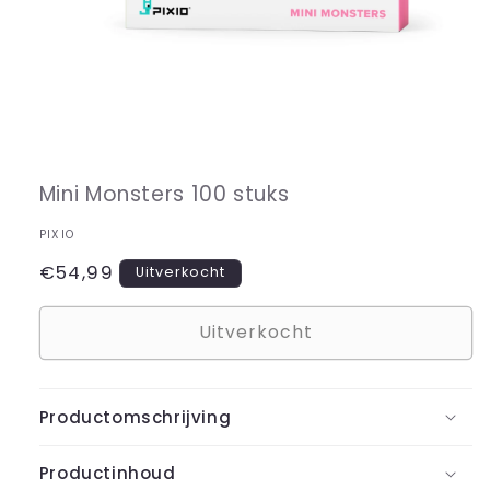
Media
1
openen
in
Mini Monsters 100 stuks
modaal
PIXIO
Normale
€54,99
Uitverkocht
prijs
Uitverkocht
Productomschrijving
Productinhoud