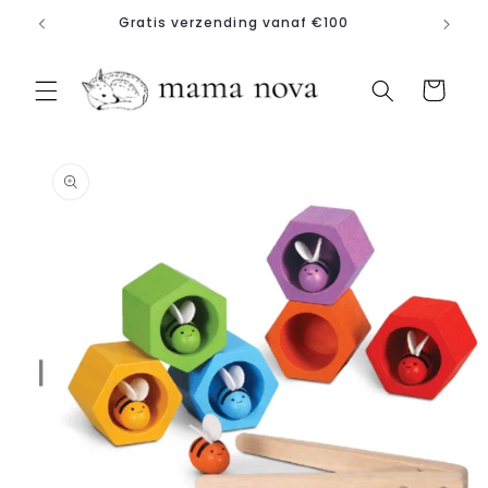
Meteen
Gratis verzending vanaf €100
naar de
content
Winkelwagen
a direct naar
roductinformatie