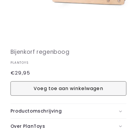
Media
1
openen
in
Bijenkorf regenboog
modaal
PLANTOYS
Normale
€29,95
prijs
Voeg toe aan winkelwagen
Productomschrijving
Over PlanToys