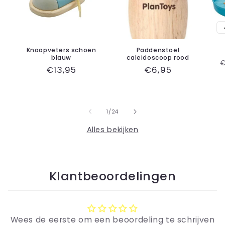
Knoopveters schoen
Paddenstoel
blauw
caleidoscoop rood
€
Normale
€13,95
Normale
€6,95
p
prijs
prijs
van
1
/
24
Alles bekijken
Klantbeoordelingen
Wees de eerste om een beoordeling te schrijven