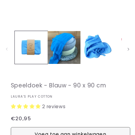
Media
1
openen
in
modaal
Speeldoek - Blauw - 90 x 90 cm
LAURA'S PLAY COTTON
2 reviews
Normale
€20,95
prijs
Voeg toe aan winkelwagen