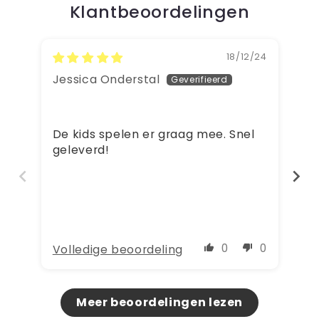
Klantbeoordelingen
18/12/24
Jessica Onderstal
Ma
To
De kids spelen er graag mee. Snel
On
geleverd!
sp
fa
an
ve
0
0
Volledige beoordeling
Vo
Meer beoordelingen lezen