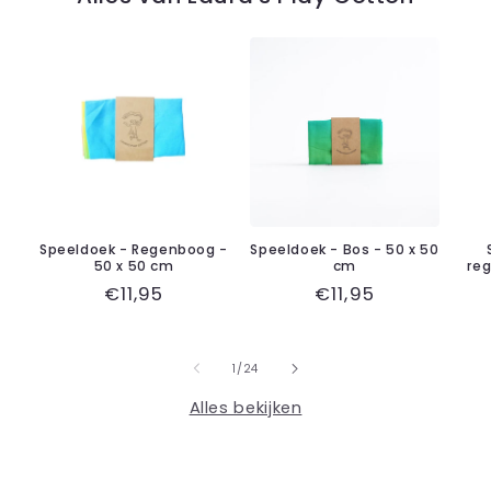
Speeldoek - Regenboog -
Speeldoek - Bos - 50 x 50
50 x 50 cm
cm
re
Normale
€11,95
Normale
€11,95
prijs
prijs
van
1
/
24
Alles bekijken