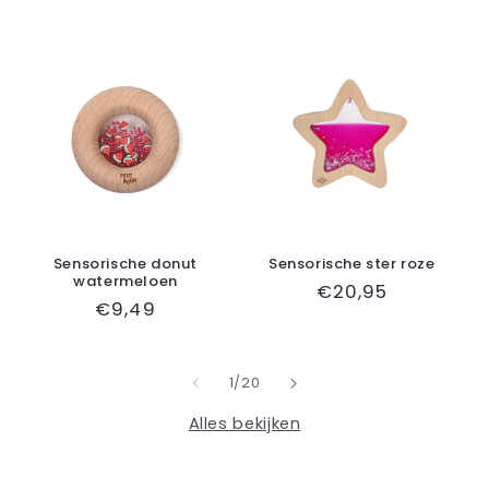
Sensorische donut
Sensorische ster roze
watermeloen
Normale
€20,95
Normale
€9,49
prijs
prijs
van
1
/
20
Alles bekijken