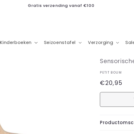
Kleine ondernemer, grote dromen
Kinderboeken
Seizoenstafel
Verzorging
Sal
Sensorische
PETIT BOUM
Normale
€20,95
prijs
Productomsch