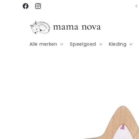
Meteen
naar de
Facebook
Instagram
content
Alle merken
Speelgoed
Kleding
Ga direct naar
productinformatie