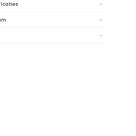
icaties
oum