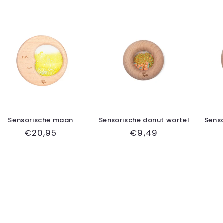
Sensorische maan
Sensorische donut wortel
Senso
Normale
€20,95
Normale
€9,49
prijs
prijs