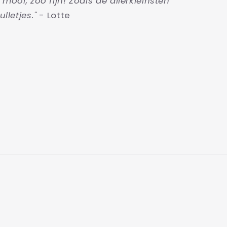
o mooi, zoo fijn! Zoals de allerkleinsten
ulletjes."
- Lotte