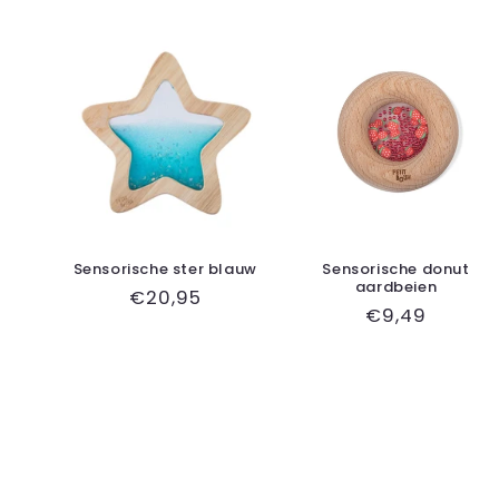
Sensorische ster blauw
Sensorische donut
aardbeien
Normale
€20,95
Normale
€9,49
prijs
prijs