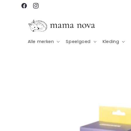
Meteen
naar de
Facebook
Instagram
content
Alle merken
Speelgoed
Kleding
Ga direct naar
productinformatie