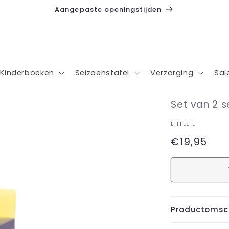
Aangepaste openingstijden
Kinderboeken
Seizoenstafel
Verzorging
Sal
Set van 2 s
LITTLE L
Normale
€19,95
prijs
Productomsch