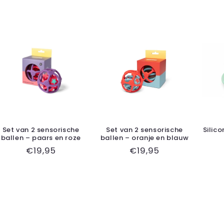
Set van 2 sensorische
Set van 2 sensorische
Silico
ballen – paars en roze
ballen – oranje en blauw
Normale
€19,95
Normale
€19,95
prijs
prijs