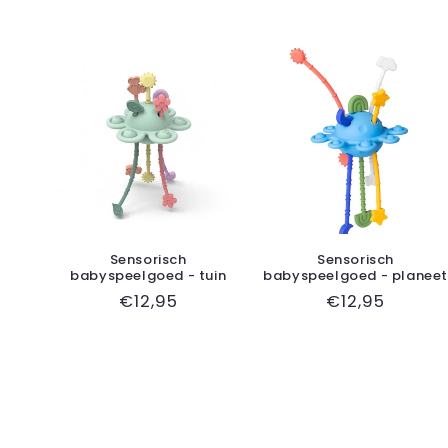
Sensorisch
Sensorisch
babyspeelgoed - tuin
babyspeelgoed - planeet
Normale
€12,95
Normale
€12,95
prijs
prijs