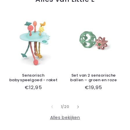
Sensorisch
Set van 2 sensorische
babyspeelgoed - raket
ballen – groen en roze
Normale
€12,95
Normale
€19,95
prijs
prijs
van
1
/
20
Alles bekijken