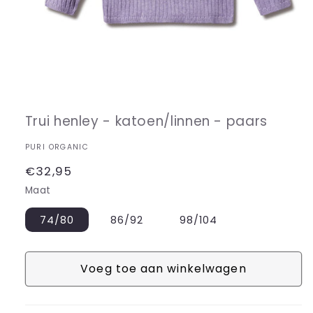
Media
1
openen
in
Trui henley - katoen/linnen - paars
modaal
PURI ORGANIC
Normale
€32,95
prijs
Maat
74/80
86/92
98/104
Voeg toe aan winkelwagen