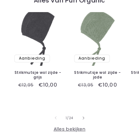
Alles van Puri Organic
Aanbieding
Aanbieding
Strikmutsje wol zijde -
Strikmutsje wol zijde -
Str
grijs
jade
Normale
Aanbiedingsprijs
€10,00
Normale
Aanbiedingspr
€10,00
€12,95
€13,95
prijs
prijs
van
1
/
24
Alles bekijken