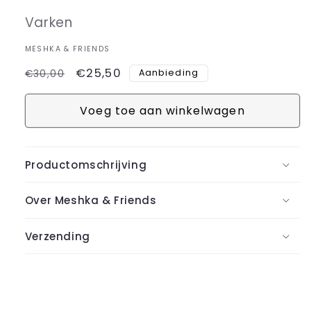
Varken
MESHKA & FRIENDS
Normale
Aanbiedingsprijs
€25,50
Aanbieding
€30,00
prijs
Voeg toe aan winkelwagen
Productomschrijving
Over Meshka & Friends
Verzending