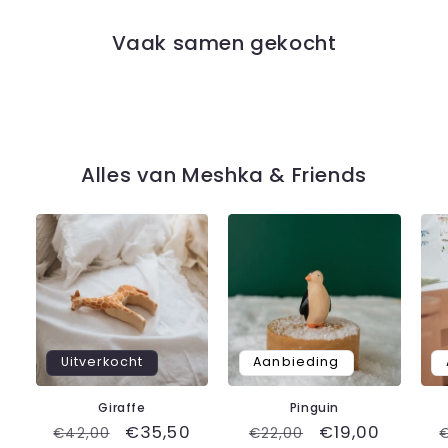
Vaak samen gekocht
Alles van Meshka & Friends
Uitverkocht
Aanbieding
Giraffe
Pinguin
Normale
Aanbiedingsprijs
€35,50
Normale
Aanbiedingspr
€19,00
€42,00
€22,00