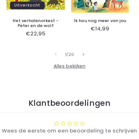
Uitverkocht
Het verhalenorkest -
Ik hou nog meer van jou
Peter en de wolf
Normale
€14,99
Normale
€22,95
prijs
prijs
van
1
/
20
Alles bekijken
Klantbeoordelingen
Wees de eerste om een beoordeling te schrijven