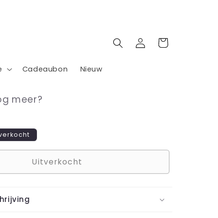
Inloggen
Winkelwagen
e
Cadeaubon
Nieuw
nog meer?
tverkocht
Uitverkocht
rijving