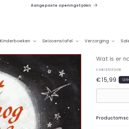
Aangepaste openingstijden
Kinderboeken
Seizoenstafel
Verzorging
Sal
Wat is er 
CHRISTOFOOR
Normale
€15,99
Ui
prijs
Productomsch