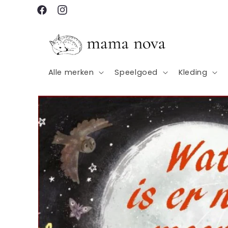
Meteen
naar de
Facebook
Instagram
content
Alle merken
Speelgoed
Kleding
Ga direct naar
productinformatie