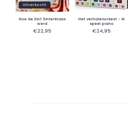
Uitverkocht
Hoe de Sint Sinterklaas
Het verhalenorkest - Ik
werd
speel piano
Normale
€22,95
Normale
€24,95
prijs
prijs