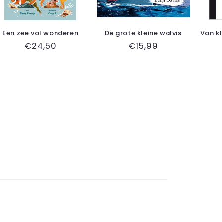
Een zee vol wonderen
De grote kleine walvis
Van kl
Normale
€24,50
Normale
€15,99
prijs
prijs