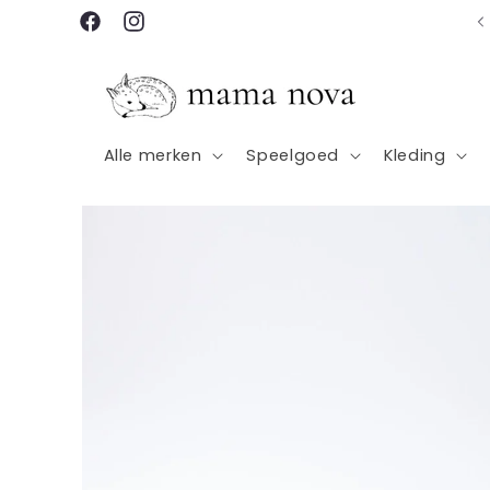
Meteen
Gratis verzending vanaf €100
naar de
Facebook
Instagram
content
Alle merken
Speelgoed
Kleding
Ga direct naar
productinformatie