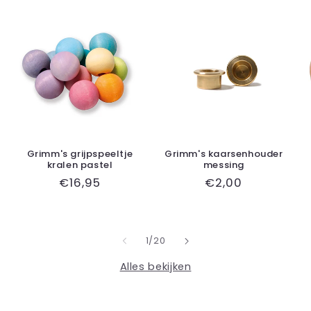
Grimm's grijpspeeltje
Grimm's kaarsenhouder
kralen pastel
messing
Normale
€16,95
Normale
€2,00
prijs
prijs
van
1
/
20
Alles bekijken