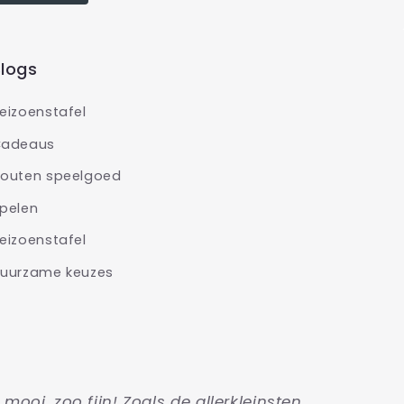
logs
eizoenstafel
adeaus
outen speelgoed
pelen
eizoenstafel
uurzame keuzes
o mooi, zoo fijn! Zoals de allerkleinsten