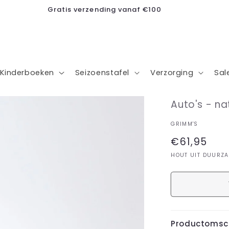
Kleine ondernemer, grote dromen
Kinderboeken
Seizoenstafel
Verzorging
Sal
Auto's - na
GRIMM'S
Normale
€61,95
prijs
HOUT UIT DUURZ
Productomsch