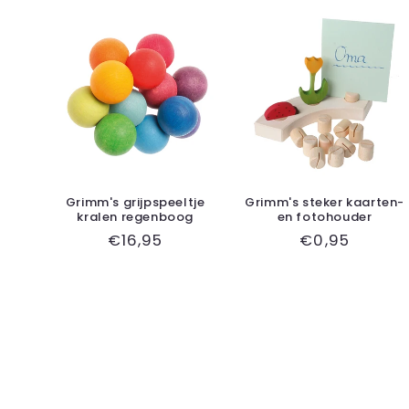
Grimm's grijpspeeltje
Grimm's steker kaarten-
kralen regenboog
en fotohouder
Normale
€16,95
Normale
€0,95
prijs
prijs