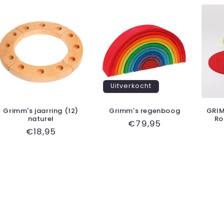
Uitverkocht
Grimm's jaarring (12)
Grimm's regenboog
GRIM
naturel
Ro
Normale
€79,95
Normale
€18,95
prijs
prijs