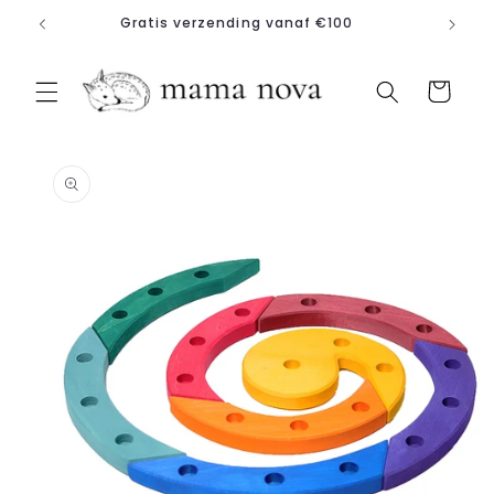
Meteen
Gratis verzending vanaf €100
naar de
content
Winkelwagen
a direct naar
roductinformatie