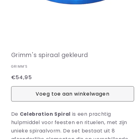
Media
1
openen
in
Grimm's spiraal gekleurd
modaal
GRIMM'S
Normale
€54,95
prijs
Voeg toe aan winkelwagen
De
Celebration Spiral
is een prachtig
hulpmiddel voor feesten en rituelen, met zijn
unieke spiraalvorm. De set bestaat uit 8