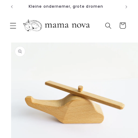
Meteen
Kleine ondernemer, grote dromen
naar de
content
Winkelwagen
a direct naar
roductinformatie