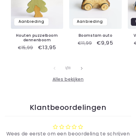
Aanbieding
Aanbieding
Houten puzzelboom
Boomstam auto
dennenboom
Normale
Aanbiedingspr
€9,95
€11,99
Normale
Aanbiedingsprijs
€13,95
€15,99
prijs
prijs
van
1
/
11
Alles bekijken
Klantbeoordelingen
Wees de eerste om een beoordeling te schrijven