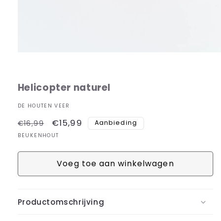
Media
1
openen
in
Helicopter naturel
modaal
DE HOUTEN VEER
Normale
Aanbiedingsprijs
€15,99
Aanbieding
€16,99
prijs
BEUKENHOUT
Voeg toe aan winkelwagen
Productomschrijving