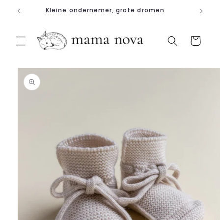
Meteen
Kleine ondernemer, grote dromen
naar de
content
Winkelwagen
a direct naar
roductinformatie