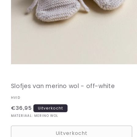
Media
1
openen
in
Slofjes van merino wol - off-white
modaal
HVID
Normale
€36,95
Uitverkocht
prijs
MATERIAAL: MERINO WOL
Uitverkocht