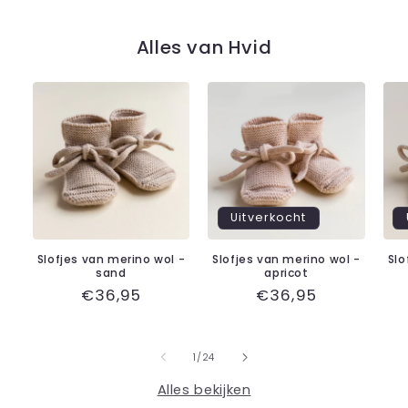
Alles van Hvid
Uitverkocht
Slofjes van merino wol -
Slofjes van merino wol -
Slo
sand
apricot
Normale
€36,95
Normale
€36,95
prijs
prijs
van
1
/
24
Alles bekijken