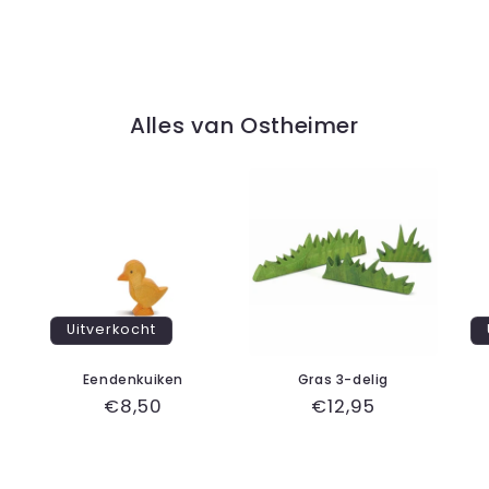
Alles van Ostheimer
Uitverkocht
Eendenkuiken
Gras 3-delig
Normale
€8,50
Normale
€12,95
prijs
prijs