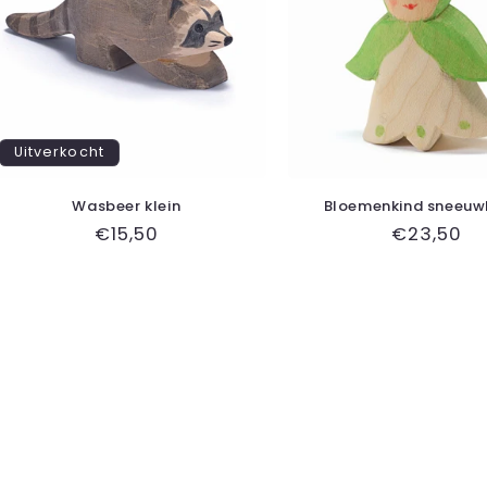
Uitverkocht
Wasbeer klein
Bloemenkind sneeuw
Normale
€15,50
Normale
€23,50
prijs
prijs