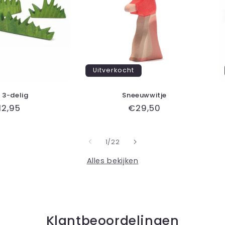
Uitverkocht
 3-delig
Sneeuwwitje
ormale
12,95
Normale
€29,50
ijs
prijs
van
1
/
22
Alles bekijken
Klantbeoordelingen