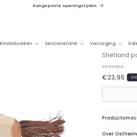
Aangepaste openingstijden
Kinderboeken
Seizoenstafel
Verzorging
Sal
Shetland p
OSTHEIMER
Normale
€23,95
Ui
prijs
Productomsch
Over Ostheim