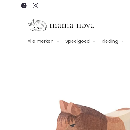
Meteen
naar de
Facebook
Instagram
content
Alle merken
Speelgoed
Kleding
Ga direct naar
productinformatie