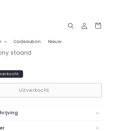
Inloggen
Winkelwagen
e
Cadeaubon
Nieuw
ony staand
tverkocht
Uitverkocht
rijving
er