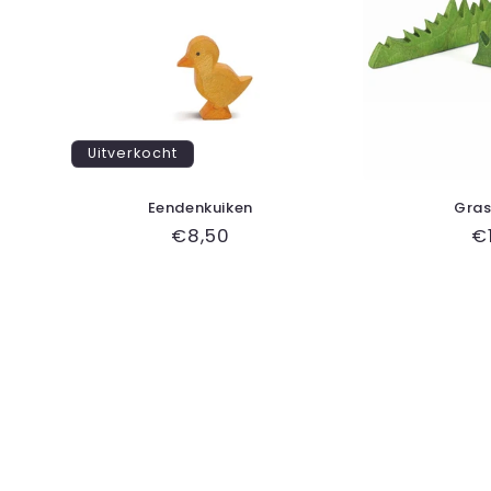
Uitverkocht
Eendenkuiken
Gras
Normale
€8,50
N
€
prijs
pr