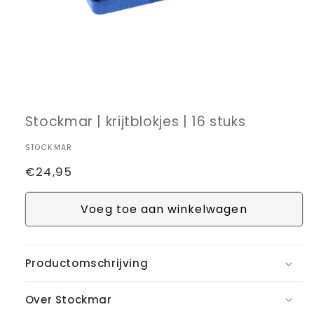
Media
1
openen
in
Stockmar | krijtblokjes | 16 stuks
modaal
STOCKMAR
Normale
€24,95
prijs
Voeg toe aan winkelwagen
Productomschrijving
Over Stockmar