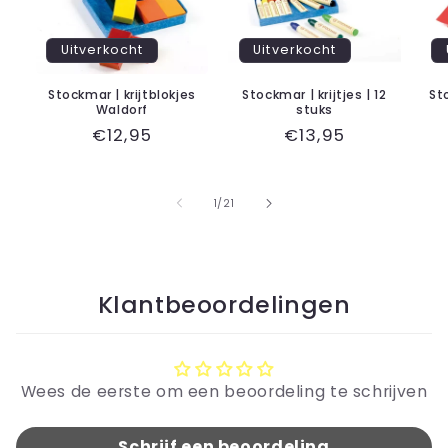
Uitverkocht
Uitverkocht
Stockmar | krijtblokjes
Stockmar | krijtjes | 12
St
Waldorf
stuks
Normale
€12,95
Normale
€13,95
prijs
prijs
van
1
/
21
Klantbeoordelingen
Wees de eerste om een beoordeling te schrijven
Schrijf een beoordeling