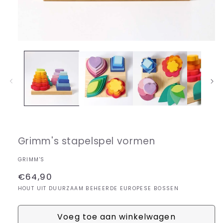
Media
1
openen
in
modaal
Grimm's stapelspel vormen
GRIMM'S
Normale
€64,90
prijs
HOUT UIT DUURZAAM BEHEERDE EUROPESE BOSSEN
Voeg toe aan winkelwagen