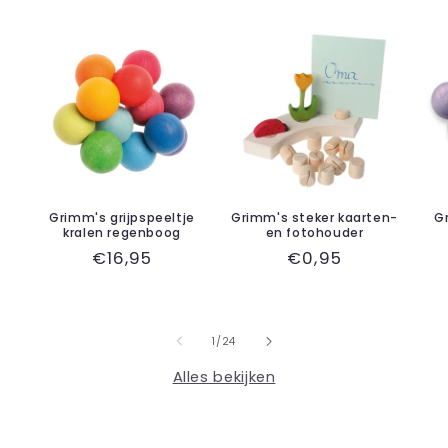
Grimm's grijpspeeltje
Grimm's steker kaarten-
G
kralen regenboog
en fotohouder
Normale
€16,95
Normale
€0,95
prijs
prijs
van
1
/
24
Alles bekijken