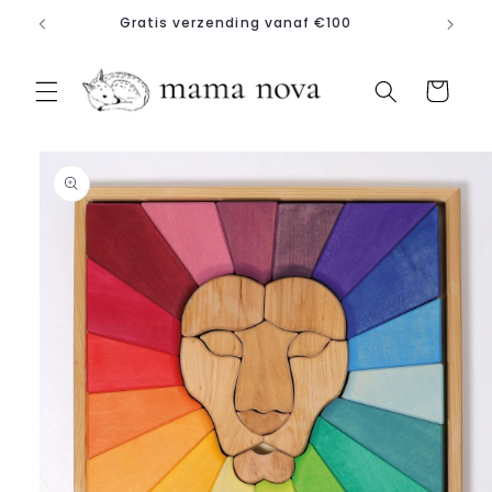
Meteen
Gratis verzending vanaf €100
naar de
content
Winkelwagen
a direct naar
roductinformatie