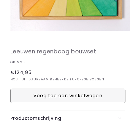
Media
1
openen
in
Leeuwen regenboog bouwset
modaal
GRIMM'S
Normale
€124,95
prijs
HOUT UIT DUURZAAM BEHEERDE EUROPESE BOSSEN
Voeg toe aan winkelwagen
Productomschrijving