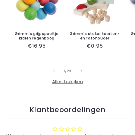
Grimm's grijpspeeltje
Grimm's steker kaarten-
G
kralen regenboog
en fotohouder
Normale
€16,95
Normale
€0,95
prijs
prijs
van
1
/
24
Alles bekijken
Klantbeoordelingen